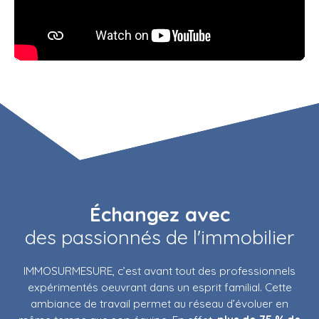
Échangez avec
des passionnés de l'immobilier
IMMOSURMESURE, c’est avant tout des
professionnels
expérimentés
oeuvrant dans un esprit familial. Cette
ambiance de travail permet au réseau d’évoluer en