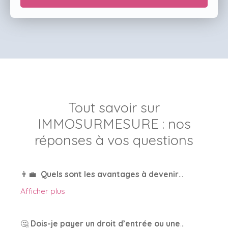
Tout savoir sur
IMMOSURMESURE : nos
réponses à vos questions
👨‍💼
Quels sont les avantages à devenir
mandataire immobilier chez IMMOSURMESURE ?
Afficher plus
Rejoindre IMMOSURMESURE, c'est intégrer un
réseau à taille humaine avec un
esprit familial et
🤔
Dois-je payer un droit d’entrée ou une