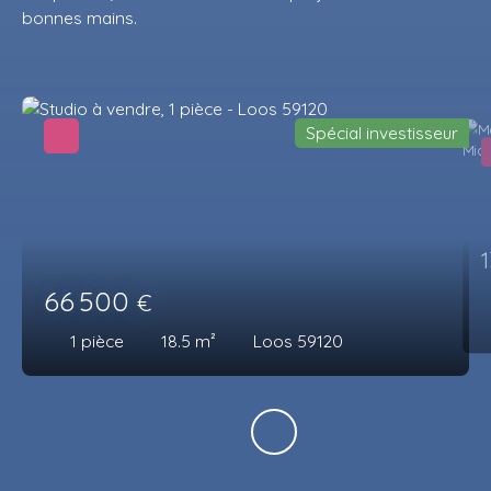
bonnes mains.
Spécial investisseur
66 500
€
1
pièce
18.5
m²
Loos 59120