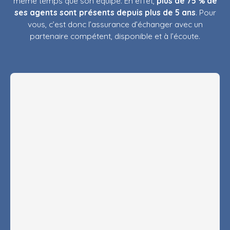
même temps que son équipe. En effet,
plus de 75 % de
ses agents sont présents depuis plus de 5 ans
. Pour
vous, c’est donc l’assurance d’échanger avec un
partenaire compétent, disponible et à l’écoute.