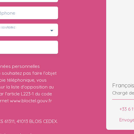
léphone
 souhaitez
nnées personnelles
ouhaitez pas faire l'objet
ie téléphonique, vous
Françoi
r la liste d'opposition au
Chargé d
 l'article L223-1 du code
ernet www.bloctel.gouv.fr
+33 6 1
Envoye
CS 61311, 41013 BLOIS CEDEX.