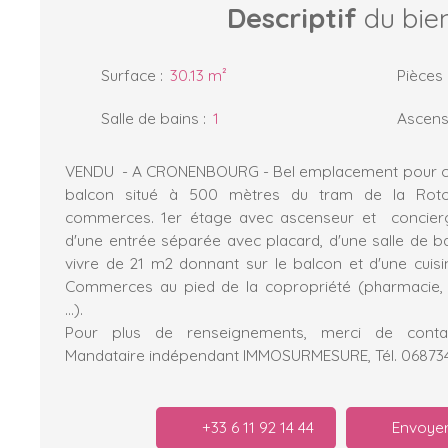
Descriptif
du bie
Surface
:
30.13
m²
Pièces
Salle de bains
:
1
Ascens
VENDU - A CRONENBOURG - Bel emplacement pour ce
balcon situé à 500 mètres du tram de la Rot
commerces. 1er étage avec ascenseur et concierg
d'une entrée séparée avec placard, d'une salle de ba
vivre de 21 m2 donnant sur le balcon et d'une cuisin
Commerces au pied de la copropriété (pharmacie, b
...).
Pour plus de renseignements, merci de contact
Mandataire indépendant IMMOSURMESURE, Tél. 06873
+33 6 11 92 14 44
Envoyer