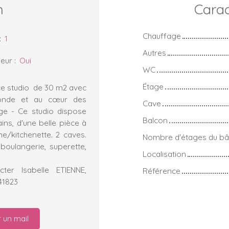
n
Carac
Chauffage
:
1
Autres
eur
:
Oui
WC
Étage
 studio de 30 m2 avec
onde et au cœur des
Cave
e - Ce studio dispose
Balcon
ins, d'une belle pièce à
e/kitchenette. 2 caves.
Nombre d'étages du bâ
oulangerie, superette,
Localisation
er Isabelle ETIENNE,
Référence
41823
 un mail