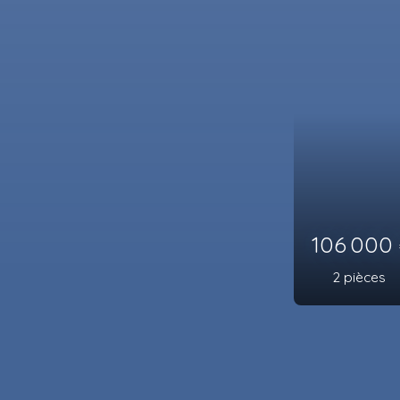
106 000
€
2
pièces
26.03
m²
Sète 34200