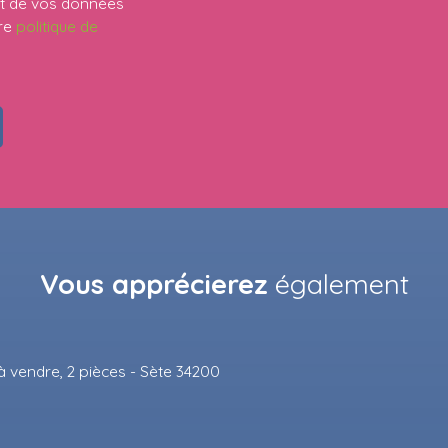
ent de vos données
tre
politique de
Vous apprécierez
également