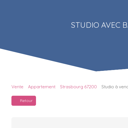
STUDIO AVEC 
Vente
Appartement
Strasbourg 67200
Studio à ven
Retour