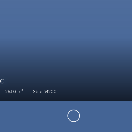
239 
1
piè