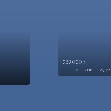
000
€
ce
24
m²
Agde 34300