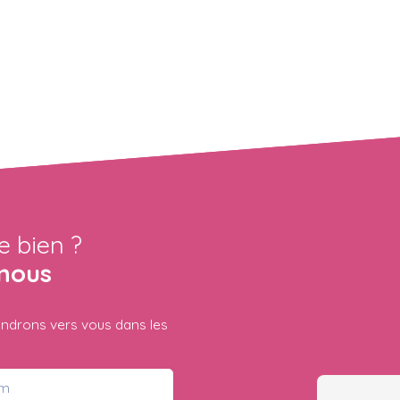
e bien ?
nous
iendrons vers vous dans les
m