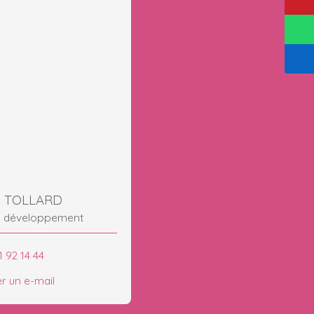
s TOLLARD
e développement
1 92 14 44
r un e-mail