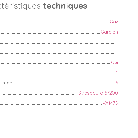
téristiques
techniques
Gaz
Gardien
1
1
Oui
1
timent
6
Strasbourg 67200
VA1478