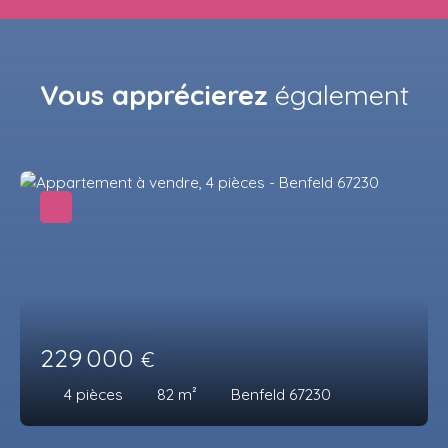
Vous apprécierez
également
229 000
€
4
pièces
82
m²
Benfeld 67230