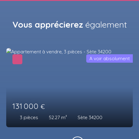
Vous apprécierez
également
A voir absolument
131 000
€
3
pièces
52.27
m²
Sète 34200