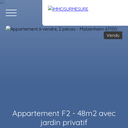
Vendu
ACCUEIL
ACHETER
LOUER
VENDRE
ÉQUIPE
RECRUTE
Estimation
Appartement F2 - 48m2 avec
jardin privatif