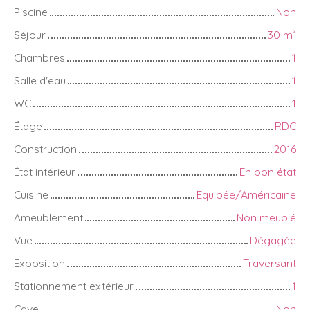
Piscine
Non
Séjour
30
m²
Chambres
1
Salle d'eau
1
WC
1
Étage
RDC
Construction
2016
État intérieur
En bon état
Cuisine
Equipée/Américaine
Ameublement
Non meublé
Vue
Dégagée
Exposition
Traversant
Stationnement extérieur
1
Cave
Non