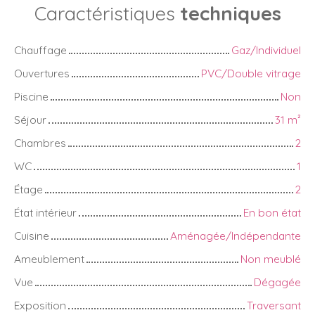
Caractéristiques
techniques
Chauffage
Gaz/Individuel
Ouvertures
PVC/Double vitrage
Piscine
Non
Séjour
31
m²
Chambres
2
WC
1
Étage
2
État intérieur
En bon état
Cuisine
Aménagée/Indépendante
Ameublement
Non meublé
Vue
Dégagée
Exposition
Traversant