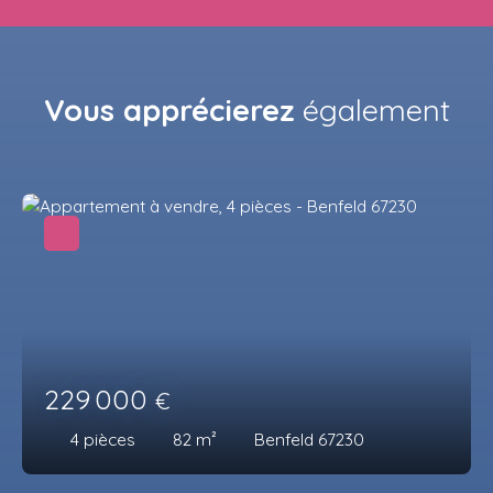
Vous apprécierez
également
229 000
€
4
pièces
82
m²
Benfeld 67230