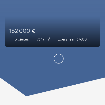
162 000
€
3
pièces
73.19
m²
Ebersheim 67600