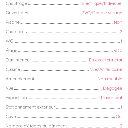
Chauffage
Electrique/Individuel
Ouvertures
PVC/Double vitrage
Piscine
Non
Chambres
2
WC
1
Étage
RDC
État intérieur
En excellent état
Cuisine
Nue/Américaine
Ameublement
Non meublé
Vue
Dégagée
Exposition
Traversant
Stationnement extérieur
1
Cave
Oui
Nombre d'étages du bâtiment
2