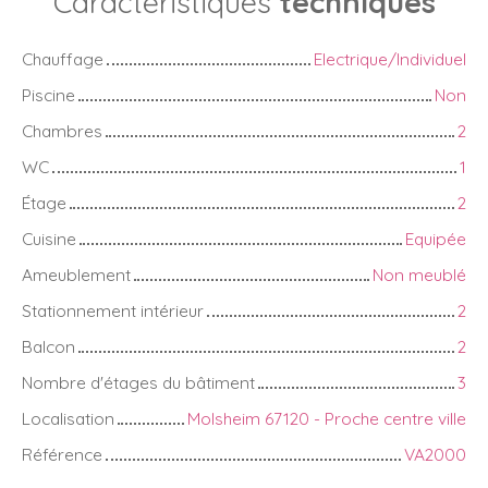
Caractéristiques
techniques
Chauffage
Electrique/Individuel
Piscine
Non
Chambres
2
WC
1
Étage
2
Cuisine
Equipée
Ameublement
Non meublé
Stationnement intérieur
2
Balcon
2
Nombre d'étages du bâtiment
3
Localisation
Molsheim 67120 - Proche centre ville
Référence
VA2000