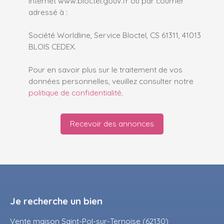
Internet www.bloctel.gouv.fr ou par courrier
adressé à :
Société Worldline, Service Bloctel, CS 61311, 41013
BLOIS CEDEX.
Pour en savoir plus sur le traitement de vos
données personnelles, veuillez consulter notre
politique de confidentialité
.
Recevoir des annonces
Je recherche un bien
Vente maison Saint-Pol-sur-Ternoise (62130)