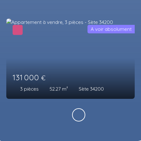
A voir absolument
131 000
€
3
pièces
52.27
m²
Sète 34200