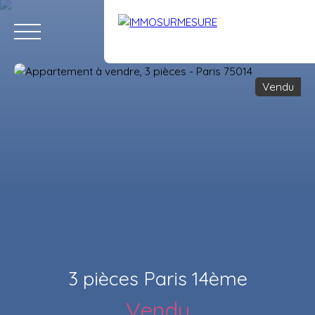
Vendu
ACCUEIL
ACHETER
LOUER
VENDRE
ÉQUIPE
RECRUTE
Estimation
3 pièces Paris 14ème
Vendu