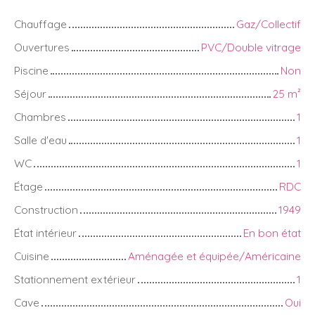
Chauffage
Gaz/Collectif
Ouvertures
PVC/Double vitrage
Piscine
Non
Séjour
25
m²
Chambres
1
Salle d'eau
1
WC
1
Étage
RDC
Construction
1949
État intérieur
En bon état
Cuisine
Aménagée et équipée/Américaine
Stationnement extérieur
1
Cave
Oui