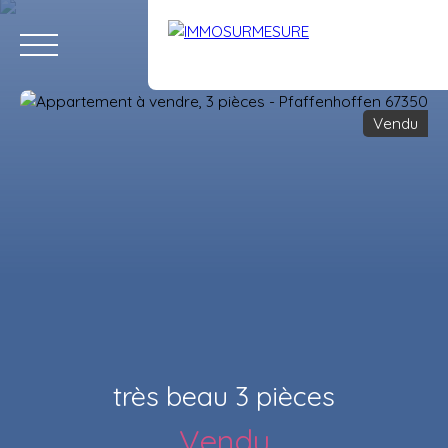
Vendu
ACCUEIL
ACHETER
LOUER
VENDRE
ÉQUIPE
RECRUTE
Estimation
très beau 3 pièces
Vendu