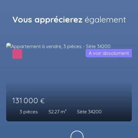
Vous apprécierez
également
A voir absolument
131 000
€
3
pièces
52.27
m²
Sète 34200