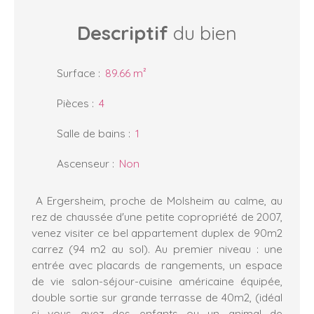
Descriptif
du bien
Surface
:
89.66
m²
Pièces
:
4
Salle de bains
:
1
Ascenseur
:
Non
A Ergersheim, proche de Molsheim au calme, au
rez de chaussée d'une petite copropriété de 2007,
venez visiter ce bel appartement duplex de 90m2
carrez (94 m2 au sol). Au premier niveau : une
entrée avec placards de rangements, un espace
de vie salon-séjour-cuisine américaine équipée,
double sortie sur grande terrasse de 40m2, (idéal
si vous avez des enfants ou un animal de