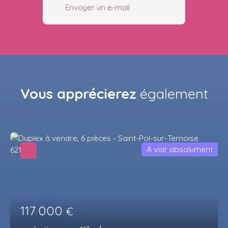
Envoyer un e-mail
Vous apprécierez
également
A voir absolument
117 000
€