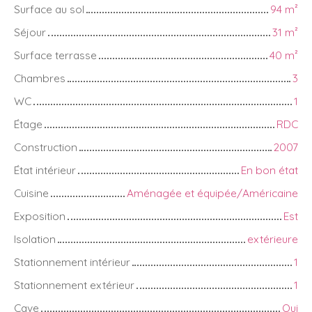
Surface au sol
94
m²
Séjour
31
m²
Surface terrasse
40
m²
Chambres
3
WC
1
Étage
RDC
Construction
2007
État intérieur
En bon état
Cuisine
Aménagée et équipée/Américaine
Exposition
Est
Isolation
extérieure
Stationnement intérieur
1
Stationnement extérieur
1
Cave
Oui