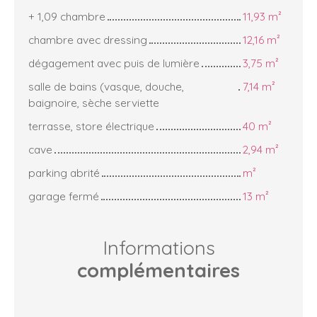
+ 1,09 chambre
11,93 m²
chambre avec dressing
12,16 m²
dégagement avec puis de lumière
3,75 m²
salle de bains (vasque, douche,
7,14 m²
baignoire, sèche serviette
terrasse, store électrique
40 m²
cave
2,94 m²
parking abrité
m²
garage fermé
13 m²
Informations
complémentaires