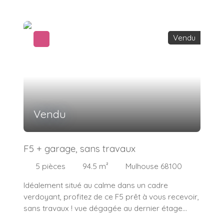
personnels ! (idéal habitation principale ou
investisseur) Au 3eme étage sur 4 d'une petite
copropriété de 5 lots. (faibles charges)
Vendu
Composé: 1 Entrée, 1 séjour de 39m² (salon, salle
à manger), 1 cuisine équipée, 1 WC , 2 chambres, 1
salle de bain, 1 balcon,1 grenier. Une visite
s'impose ! Thierry Bourquin 06. 13. 35. 28. 20 Votre
Coach Immobilier Indépendant. IMMOSURMESURE
Vendu
F5 + garage, sans travaux
5
pièces
94.5
m²
Mulhouse 68100
Idéalement situé au calme dans un cadre
verdoyant, profitez de ce F5 prêt à vous recevoir,
sans travaux ! vue dégagée au dernier étage
avec ascenseur. Composé: 1cuisine équipée, 3