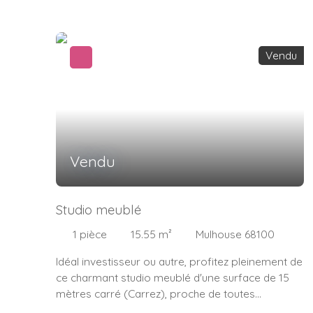
Vendu
Vendu
Studio meublé
1
pièce
15.55
m²
Mulhouse 68100
Idéal investisseur ou autre, profitez pleinement de
ce charmant studio meublé d'une surface de 15
mètres carré (Carrez), proche de toutes
commoditées Composé: d'une pièce à vivre