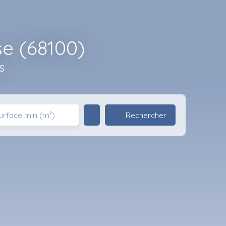
e (68100)
s
Rechercher
urface min (m²)