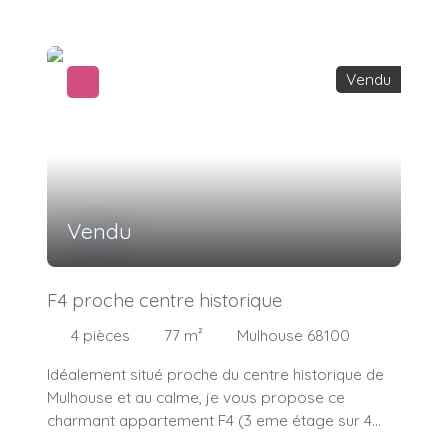
Vendu
Vendu
F4 proche centre historique
4
pièces
77
m²
Mulhouse 68100
Idéalement situé proche du centre historique de
Mulhouse et au calme, je vous propose ce
charmant appartement F4 (3 eme étage sur 4
avec ascenseur) loué 675€ Charges incluses