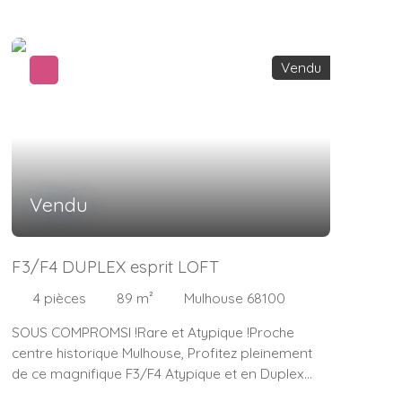
principal ou investisseur) Au 1er étage sur 4 d'une
petite copropriété de 5 lots. (faibles charges)
Composé:
Vendu
1 Entrée, 1 séjour de 39m² (salon, salle à
manger), 1 cuisine équipée,
1 WC , 2 chambres, 1 salle de bain, 1 cave, 1
grenier. Une visite s'impose ! Thierry Bourquin 06.
13. 35. 28. 20 Votre Coach Immobilier
Indépendant. IMMOSURMESURE
Vendu
F3/F4 DUPLEX esprit LOFT
4
pièces
89
m²
Mulhouse 68100
SOUS COMPROMSI !Rare et Atypique !Proche
centre historique Mulhouse, Profitez pleinement
de ce magnifique F3/F4 Atypique et en Duplex
(esprit Loft). idéalement situé proche de toutes