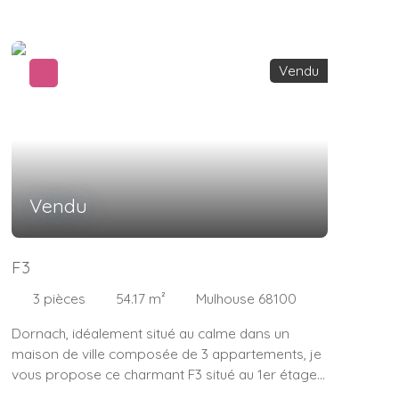
Vendu
Vendu
F3
3
pièces
54.17
m²
Mulhouse 68100
Dornach, idéalement situé au calme dans un
maison de ville composée de 3 appartements, je
vous propose ce charmant F3 situé au 1er étage
sur 2 Composé: 1 séjour de 22m², 1 cuisine, 2