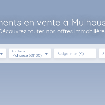
ents en vente à Mulhous
Découvrez toutes nos offres immobilière
Localisation
Budget max (€)
S
Mulhouse (68100)