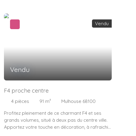
chambres, 1 salle d'eau, 1 cellier, 1 cave (cour et
jardin commun) Thierry BOURQUIN 06. 13. 35. 28.
20 Votre Coach Immobilier Indépendant
Vendu
IMMOSURMESURE
Vendu
F4 proche centre
4
pièces
91
m²
Mulhouse 68100
Profitez pleinement de ce charmant F4 et ses
grands volumes, situé à deux pas du centre ville.
Apportez votre touche en décoration, à rafraichir
selon vos gouts personnels ! (idéal habitation