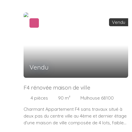
salle de bain (à installer)1 cave et grenier
Fenêtres double vitrage PVC neuves et volets
neuf Thierry Bourquin 06. 13. 35. 28. 20 Votre
Vendu
Coach Immobilier Indepandant IMMOSURMESURE
Vendu
F4 rénovée maison de ville
4
pièces
90
m²
Mulhouse 68100
Charmant Appartement F4 sans travaux situé à
deux pas du centre ville au 4ème et dernier étage
d'une maison de ville composée de 4 lots, faibles
charges, chauffage individuel au gaz de ville,