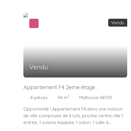
équipé couchage, table, cuisine, placard encastré,
une salle d'eau et WC Charges mensuel 110€ (
incluant le chauffage gaz de ville) Vue
Vendu
panoramique et situé au 20eme étage sur 36 de
la tour de l'Europe Ascenseurs actualisés en 2022,
Chaudière collective récente Thierry BOURQUIN
06. 13. 35. 28. 20 Votre Coach Immobilier
Indépendant IMMOSURMESURE
Vendu
Appartement F4 2eme étage
4
pièces
94
m²
Mulhouse 68100
Opportunité ! Appartement F4 dans une maison
de ville composée de 4 lots, proche centre ville 1
entrée, 1 cuisine équipée, 1 salon, 1 salle à
manger, 2 chambres, 2 balcons, 1 WC separé, 1