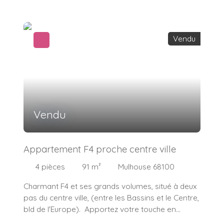
Composé: 1 entrée, 1 cuisine équipée, 1 salon, 1
salle à manger, 1 couloir agrémenté de 3
placards, 1 salle de bain, 2 chambres, 1 WC
Vendu
séparé, 2 balcons (cuisine et salon), 1 cave et 1
grenier Quartier calme et résidentiel Thierry
BOURQUIN 06. 13. 35. 28. 20 Votre Coach
Immobilier Indépendant IMMOSURMESURE
Vendu
Appartement F4 proche centre ville
4
pièces
91
m²
Mulhouse 68100
Charmant F4 et ses grands volumes, situé à deux
pas du centre ville, (entre les Bassins et le Centre,
bld de l'Europe). Apportez votre touche en
décoration, à rafraÎchir selon vos gouts