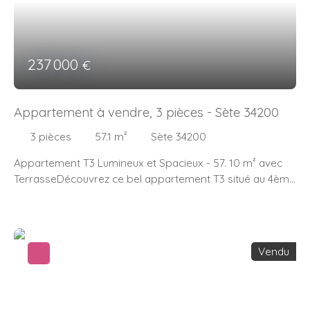
237 000
€
Appartement à vendre, 3 pièces - Sète 34200
3
pièces
57.1
m²
Sète 34200
Appartement T3 Lumineux et Spacieux - 57. 10 m² avec
TerrasseDécouvrez ce bel appartement T3 situé au 4ème
étage d'un immeuble de standing récentAvec ses 57. 10
m² de surface habitable, ce bien offre un séjour spacieux
de 26 m², deux chambres confortables, une salle de bains
moderne et un WC indépendant. La cuisine américaine
Vendu
aménagée et équipée vous permettra de préparer vos
repas dans un espace à la fois fonctionnel et élégant.
Profitez d'une terrasse de 12 m² . L'appartement est en
excellent état, tout comme les parties communes, et