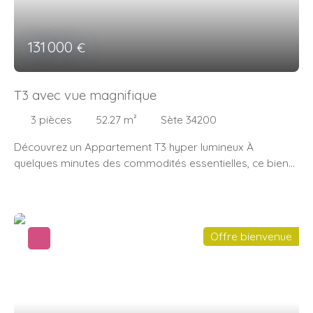
131 000
€
T3 avec vue magnifique
3
pièces
52.27
m²
Sète 34200
Découvrez un Appartement T3 hyper lumineux À
quelques minutes des commodités essentielles, ce bien
allie possède un bon potentiel. Cet appartement T3,
d'une surface habitable de 52,27 m², est situé au 4ème et
dernier étage , il vous promet une vue panoramique à
couper le souffle, embrassant l'étang, la mer et le port
Offre bienvenue
de SèteAvec son séjour fonctionnel , ce bien respire
l'espace et la convivialité. La cuisine indépendante,
entièrement aménagée, est prête à accueillir vos plus
belles créations culinaires. Les deux chambres,
lumineuses et généreuses, offrent un cadre intime. La