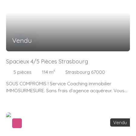
Vendu
Spacieux 4/5 Pièces Strasbourg
5
pièces
114
m²
Strasbourg 67000
SOUS COMPROMIS ! Service Coaching immobilier
IMMOSURMESURE. Sans frais d'agence acquéreur. Vous
vendez ? Contactez nous pour plus d'information sur ce
service exclusif IMMOSURMESURE françois TOLLARD
Caoch immobilier IMMOSURMESURE à Strasbourg
0611921444 ftollard@immosurmesure. fr
Vendu