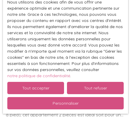
meublée. Chauffage individuel. Charges peu élevées : 40
Nous utilisons des cookies afin de vous offrir une
€/mois. Convient comme actuellement en location
expérience optimale et une communication pertinente sur
Vendu
notre site. Grace à ces technologies, nous pouvons vous
annuelle ou très adapté vu l’emplacement à une location
proposer du contenu en rapport avec vos centres d'intérêt.
saisonnière. Des travaux de décoration sont à prévoir.
Ils nous permettent également d'améliorer la qualité de nos
Pour plus de renseignements, merci de contacter
services et la convivialité de notre site internet. Nous
Isabelle ETIENNE, mandataire indépendant
utiliserons uniquement les données personnelles pour
IMMOSURMESURE, Tél. 0687341823
lesquelles vous avez donné votre accord. Vous pouvez les
modifier à n'importe quel moment via la rubrique ″Gérer les
cookies″ en bas de notre site, à l'exception des cookies
essentiels à son fonctionnement. Pour plus d'informations
Vendu
sur vos données personnelles, veuillez consulter
notre politique de confidentialité
.
Appartement à vendre, 2 pièces - Strasbourg
Tout accepter
Tout refuser
67000
2
pièces
38
m²
Strasbourg 67000
Personnaliser
VENDU ! Proche du Centre-ville et aussi de la Gare (5 mn
à pied), cet appartement 2 pièces est idéal soit pour un
premier achat, soit pour y loger ses enfants étudiants ou
pour tout autre projet de vie. Situé au 6ème étage (sur 7),