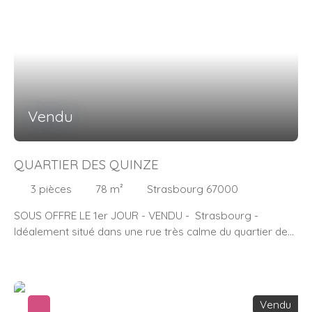
34 18 23
Vendu
QUARTIER DES QUINZE
3
pièces
78
m²
Strasbourg 67000
SOUS OFFRE LE 1er JOUR - VENDU - Strasbourg -
Idéalement situé dans une rue très calme du quartier des
XV, à 5 minutes du parc de l'Orangerie, appartement
T3/4 dans une maison de seulement 3 appartements, au
2ème et dernier étage avec belle terrasse. Celui-ci est à
rénover entièrement. Beau jardin en copropriété, grand
Vendu
garage, 3 caves, 1 grenier.