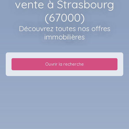
vente à Strasbourg
(67000)
Découvrez toutes nos offres
immobilières
Ouvrir la recherche
Type d'offre
Vente
Type de bien
Appartement
Localisation
Strasbourg (67000)