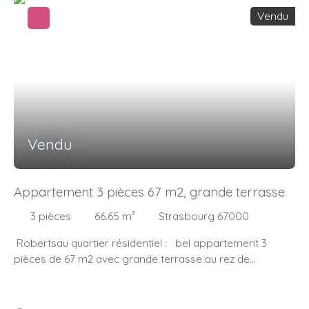
1 WC séparé avec lave mains – Des travaux sont à
Vendu
prévoir - Idéalement situé à 150 mètres du tram B et F
(Musée d’art moderne), à 9 minutes à pied de l’université
de Strasbourg – Campus Médecine – Proche Petite
France - Charges mensuelles : 150€. L’entrée de la
copropriété est sécurisée par un portail fermé –
Chauffage individuel électrique – Pour plus de
renseignements, merci de contacter Isabelle ETIENNE –
Mandataire indépendant Immosurmesure – Tél.
Vendu
0687341823
Appartement 3 pièces 67 m2, grande terrasse
3
pièces
66.65
m²
Strasbourg 67000
Robertsau quartier résidentiel : bel appartement 3
pièces de 67 m2 avec grande terrasse au rez de
chaussée d'une copropriété bien tenue. Il se compose
d'une entrée avec placard de rangement, d'un séjour
lumineux donnant accès à la terrasse exposée sud est,