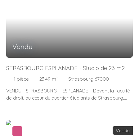
garage, 1 parking intérieur, 1 cave – Un rafraichissement
est à prévoir Tram arrêt « ESPLANADE » devant la
copropriété – Pour plus de renseignements, contactez-
moi Isabelle ETIENNE – Agent mandataire
Immosurmesure – Tél. 06 87 34 18 23
Vendu
STRASBOURG ESPLANADE - Studio de 23 m2
1
pièce
23.49
m²
Strasbourg 67000
VENDU - STRASBOURG - ESPLANADE – Devant la faculté
de droit, au cœur du quartier étudiants de Strasbourg,
studio de 23 m2 situé au 1er étage avec ascenseur. WC
séparé - Copropriété avec concierge - Des travaux sont
à prévoir - Tram arrêt « ESPLANADE » devant la
copropriété , 1 cave. A visiter sans tarder – Pour plus de
Vendu
renseignements, contactez-moi Isabelle ETIENNE – Agent