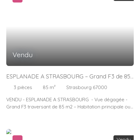
Vendu
ESPLANADE A STRASBOURG – Grand F3 de 85
m2 - 2 balcons
3
pièces
85
m²
Strasbourg 67000
VENDU - ESPLANADE A STRASBOURG - Vue dégagée -
Grand F3 traversant de 85 m2 – Habitation principale ou
investissement – au 8ème étage avec ascenseur – 2
balcons – Exposition est /ouest – 1 pièce à vivre avec
balcon – nombreux placards – 1 cuisine séparée avec
balcon – 2 chambres – 1 salle de bains – 1 WC séparé –
Vendu