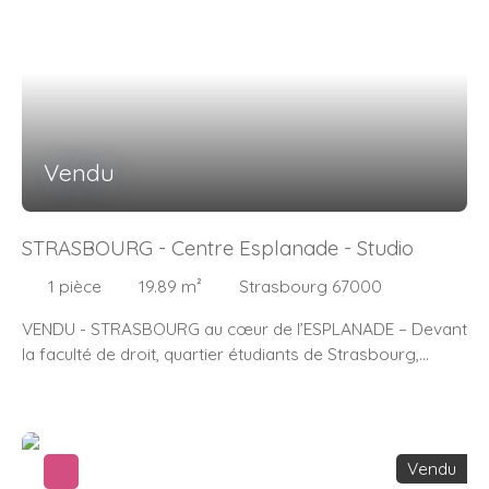
mandataire Immosurmesure – Tél. 06 87 34 18 23
Vendu
STRASBOURG - Centre Esplanade - Studio
1
pièce
19.89
m²
Strasbourg 67000
VENDU - STRASBOURG au cœur de l’ESPLANADE – Devant
la faculté de droit, quartier étudiants de Strasbourg,
studio de 20 m2 situé au 1er étage avec ascenseur. , 1
cave - Copropriété avec concierge - Tram arrêt «
ESPLANADE » devant la copropriété . A visiter sans tarder
– Pour plus de renseignements, contactez-moi Isabelle
Vendu
ETIENNE – Agent mandataire Immosurmesure – Tél. 06 87