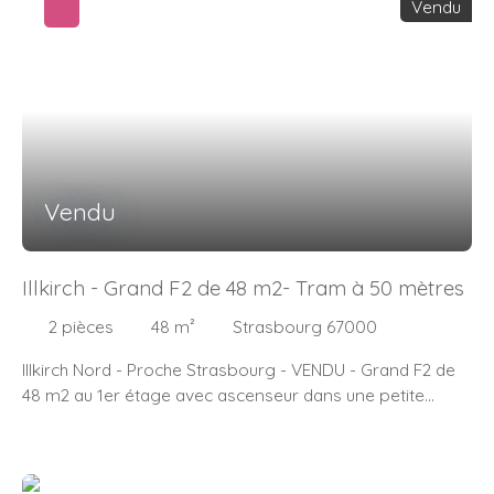
Vendu
dans le respect des règles sanitaires. Contact :
Immosurmesure 0611921444
Vendu
Illkirch - Grand F2 de 48 m2- Tram à 50 mètres
2
pièces
48
m²
Strasbourg 67000
Illkirch Nord - Proche Strasbourg - VENDU - Grand F2 de
48 m2 au 1er étage avec ascenseur dans une petite
copropriété - 1 entrée avec placard - 1 séjour avec
petite cuisine - 1 chambre - 1 salle de bains avec WC - 1
cave - 1 parking intérieur avec porte automatique - Le