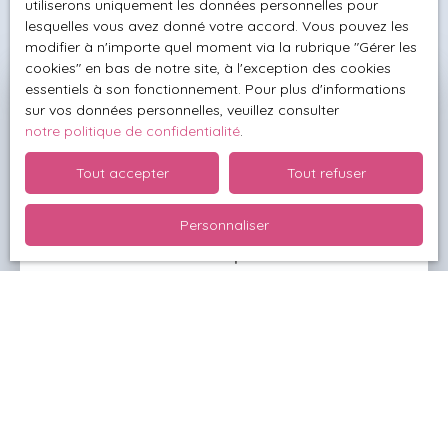
utiliserons uniquement les données personnelles pour
lesquelles vous avez donné votre accord. Vous pouvez les
modifier à n'importe quel moment via la rubrique ″Gérer les
cookies″ en bas de notre site, à l'exception des cookies
essentiels à son fonctionnement. Pour plus d'informations
Besoin de connaître la valeur
sur vos données personnelles, veuillez consulter
notre politique de confidentialité
.
exacte de votre bien ?
Demandez votre
Tout accepter
Tout refuser
estimation offerte
Personnaliser
Un conseiller local se déplace alors chez vous
et réalise une étude complète de votre propriété.
Ainsi, il établit une valeur fiable et réaliste pour
votre bien à vendre.
Adresse de votre bien