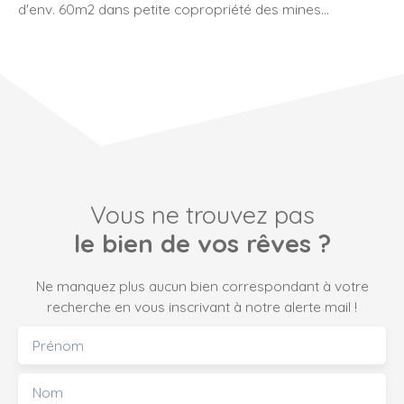
d'env. 60m2 dans petite copropriété des mines
comprenant une petite entrée, une cuisine équipé avec
loggia, un beau séjour, Deux chambres,débarras une
salle d'eau. WC séparé. Cave en s/sol. Bonne exposition.
Chauffage individuel gaz.
Environnement calme,
proximité immédiate écoles et commerces.
Information
et renseignements complémentaires : Ferdinand
Courty
13 97 73 97
Coach immobilier independant
I
mmosurmesure
Vous ne trouvez pas
le bien de vos rêves ?
Ne manquez plus aucun bien correspondant à votre
recherche en vous inscrivant à notre alerte mail !
Prénom
Nom