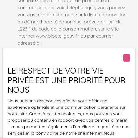
souhaitez pas faire l'objet de prospection
commerciale par voie téléphonique, vous pouvez
vous inscrire gratuitement sur la liste d'opposition
au démarchage téléphonique, prévu par l'article
L223-1 du code de la consommation, sur le site
Internet www.bloctel.gouv.fr ou par courrier
adressé à :
Société Worldline, Service Bloctel, CS 61311, 41013
BLOIS CEDEX.
LE RESPECT DE VOTRE VIE
PRIVÉE EST UNE PRIORITÉ POUR
Pour en savoir plus sur le traitement de vos
données personnelles, veuillez consulter notre
NOUS
politique de confidentialité
.
Nous utilisons des cookies afin de vous offrir une
expérience optimale et une communication pertinente sur
Recevoir des annonces
notre site. Grace à ces technologies, nous pouvons vous
proposer du contenu en rapport avec vos centres d'intérêt.
Ils nous permettent également d'améliorer la qualité de nos
services et la convivialité de notre site internet. Nous