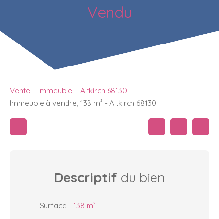
Vendu
Vente
Immeuble
Altkirch 68130
Immeuble à vendre, 138 m² - Altkirch 68130
Descriptif
du bien
Surface
:
138
m²