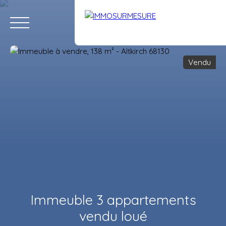
Vendu
ACCUEIL
ACHETER
LOUER
VENDRE
ÉQUIPE
RECRUTE
Estimation
Immeuble 3 appartements
vendu loué