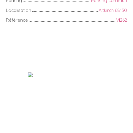
Parking
Parking commun
Localisation
Altkirch 68130
Référence
VI262