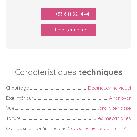
+33 6 11 92 14 44
Envoyer un mail
Caractéristiques
techniques
Chauffage
Electrique/Individuel
État intérieur
A rénover
Vue
Jardin, terrasse
Toiture
Tuiles mécaniques
Composition de l'immeuble
3 appartements dont un T4, un T3 et un T2, combles aménageables, un jardin de 167 m²