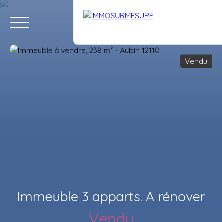
Vendu
ACCUEIL
ACHETER
LOUER
VENDRE
ÉQUIPE
RECRUTE
Estimation
Immeuble 3 apparts. A rénover
Vendu