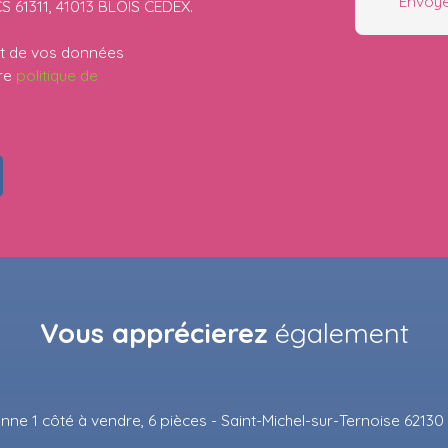
Envoye
CS 61311, 41013 BLOIS CEDEX.
ent de vos données
tre
politique de
Vous apprécierez
également