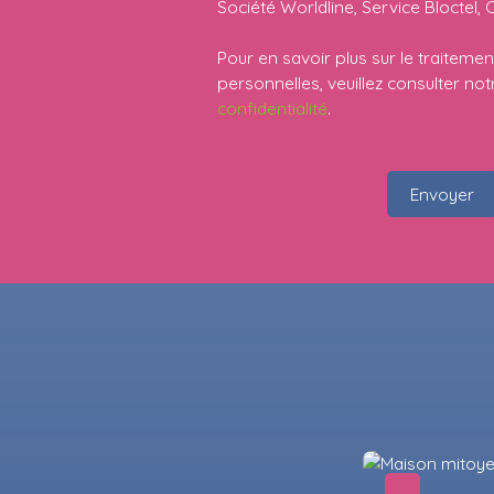
Société Worldline, Service Bloctel, 
Pour en savoir plus sur le traitem
personnelles, veuillez consulter no
confidentialité
.
Envoyer