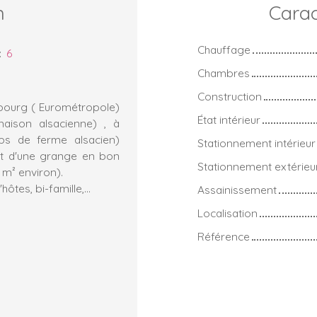
n
Carac
Chauffage
:
6
Chambres
Construction
sbourg ( Eurométropole)
État intérieur
maison alsacienne) , à
rps de ferme alsacien)
Stationnement intérieur
et d'une grange en bon
Stationnement extérieu
0 m² environ).
tes, bi-famille,...
Assainissement
Localisation
Référence