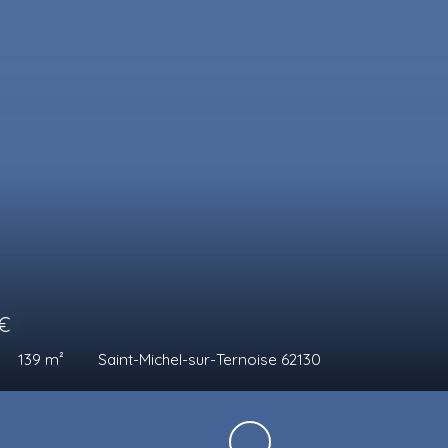
0
€
es
98
m²
Blangerval-Blangermont 62270