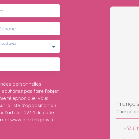
m
léphone
 souhaitez
nnées personnelles
ouhaitez pas faire l'objet
ie téléphonique, vous
Françoi
r la liste d'opposition au
Chargé d
 l'article L223-1 du code
ernet www.bloctel.gouv.fr
+33 6 1