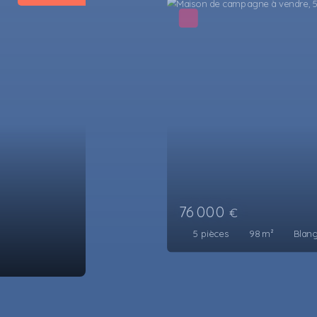
329 000
€
4
pièces
100
m²