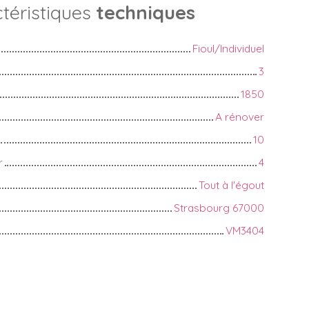
téristiques
techniques
Fioul/Individuel
3
1850
A rénover
10
r
4
Tout à l'égout
Strasbourg 67000
VM3404