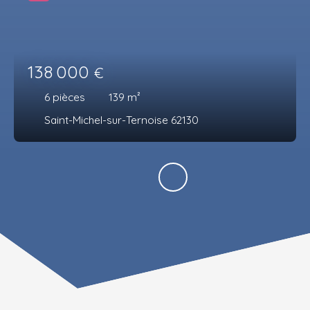
138 000
€
6
pièces
139
m²
Saint-Michel-sur-Ternoise 62130