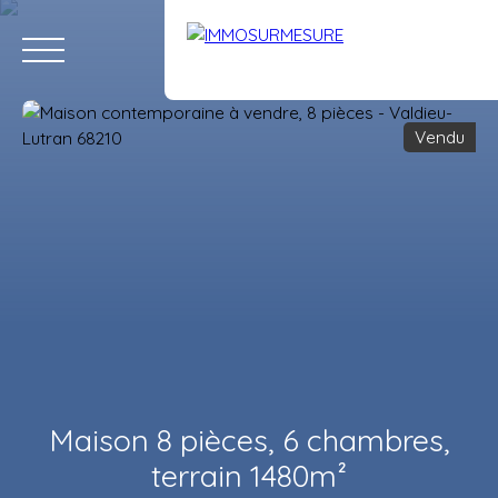
Vendu
ACCUEIL
ACHETER
LOUER
VENDRE
ÉQUIPE
RECRUTE
Estimation
Maison 8 pièces, 6 chambres,
terrain 1480m²