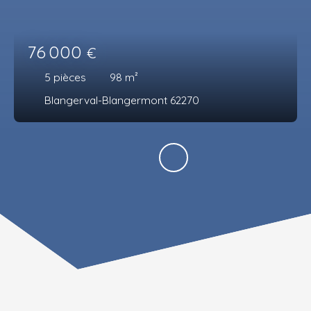
76 000
€
5
pièces
98
m²
Blangerval-Blangermont 62270