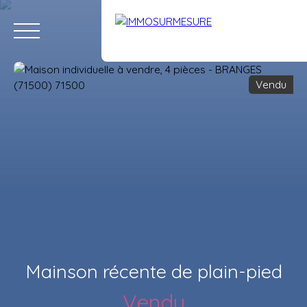
Vendu
ACCUEIL
ACHETER
LOUER
VENDRE
ÉQUIPE
RECRUTE
Estimation
Mainson récente de plain-pied
Vendu