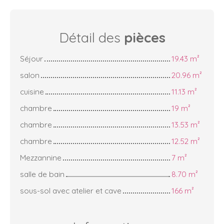
Détail des
pièces
Séjour
19.43 m²
salon
20.96 m²
cuisine
11.13 m²
chambre
19 m²
chambre
13.53 m²
chambre
12.52 m²
Mezzannine
7 m²
salle de bain
8.70 m²
sous-sol avec atelier et cave
166 m²