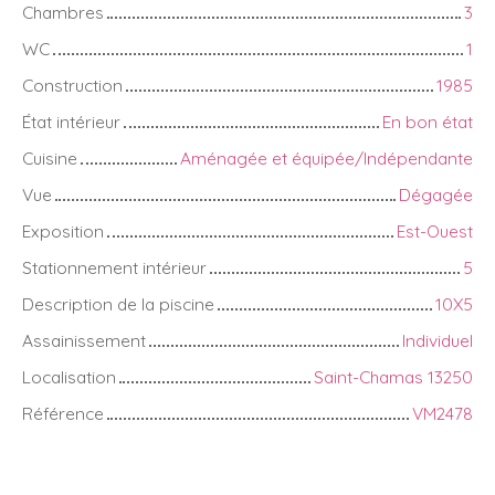
Chambres
3
WC
1
Construction
1985
État intérieur
En bon état
Cuisine
Aménagée et équipée/Indépendante
Vue
Dégagée
Exposition
Est-Ouest
Stationnement intérieur
5
Description de la piscine
10X5
Assainissement
Individuel
Localisation
Saint-Chamas 13250
Référence
VM2478