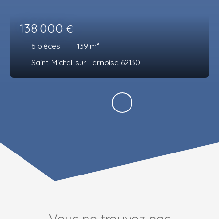
138 000
€
6
pièces
139
m²
Saint-Michel-sur-Ternoise 62130
Vous ne trouvez pas