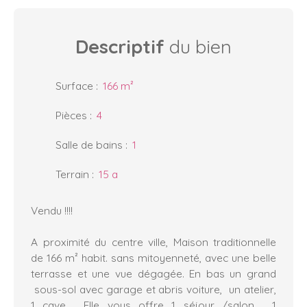
Descriptif
du bien
Surface
:
166
m²
Pièces
:
4
Salle de bains
:
1
Terrain
:
15 a
Vendu !!!!
A proximité du centre ville, Maison traditionnelle
de 166 m² habit. sans mitoyenneté, avec une belle
terrasse et une vue dégagée. En bas un grand
sous-sol avec garage et abris voiture, un atelier,
1 cave . Elle vous offre 1 séjour /salon , 1