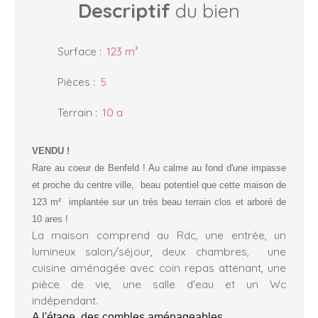
Descriptif
du bien
Surface
:
123
m²
Pièces
:
5
Terrain
:
10 a
VENDU !
Rare au coeur de Benfeld ! Au calme au fond d'une impasse
et proche du centre ville, beau potentiel que cette maison de
123 m² implantée sur un très beau terrain clos et arboré de
10 ares !
La maison comprend au Rdc, une entrée, un
lumineux salon/séjour, deux chambres, une
cuisine aménagée avec coin repas attenant, une
pièce de vie, une salle d'eau et un Wc
indépendant.
A l'étage, des combles aménageables