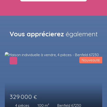
Vous apprécierez
également
Nouveauté
329 000
€
4
pièces
100
m²
Benfeld 67230