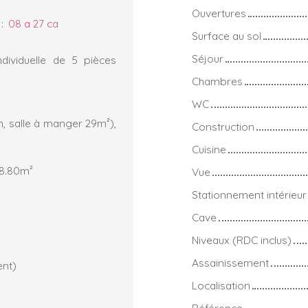
Ouvertures
:
08 a 27 ca
Surface au sol
Séjour
dividuelle de 5 pièces
Chambres
WC
n, salle à manger 29m²),
Construction
Cuisine
 8.80m²
Vue
Stationnement intérieur
Cave
Niveaux (RDC inclus)
Assainissement
ent)
Localisation