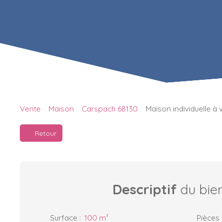
Vente
Maison
Carspach 68130
Maison individuelle à
Retour
Descriptif
du bie
Surface
:
100
m²
Pièces