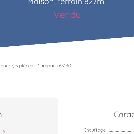
Maison, terrain 827m²
Vendu
 vendre, 5 pièces - Carspach 68130
n
Carac
Chauffage
:
5