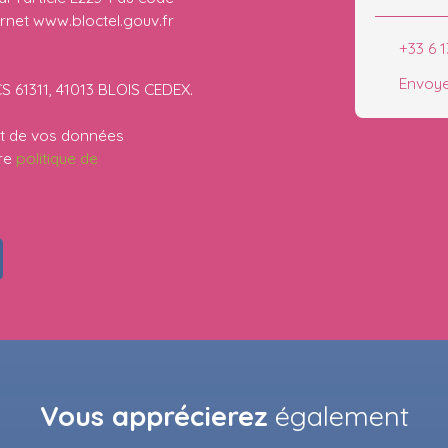
ernet www.bloctel.gouv.fr
+33 6 1
Envoye
CS 61311, 41013 BLOIS CEDEX.
ent de vos données
tre
politique de
Vous apprécierez
également