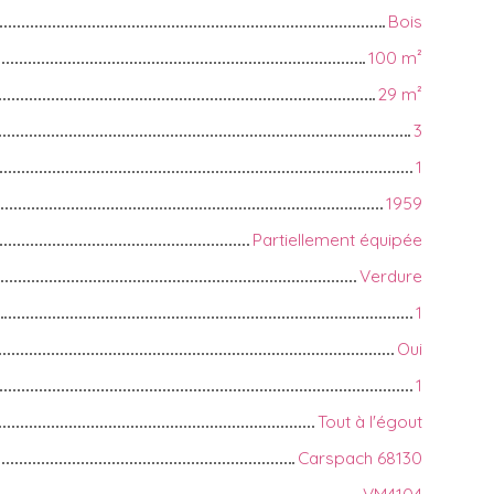
Bois
100
m²
29
m²
3
1
1959
Partiellement équipée
Verdure
1
Oui
1
Tout à l'égout
Carspach 68130