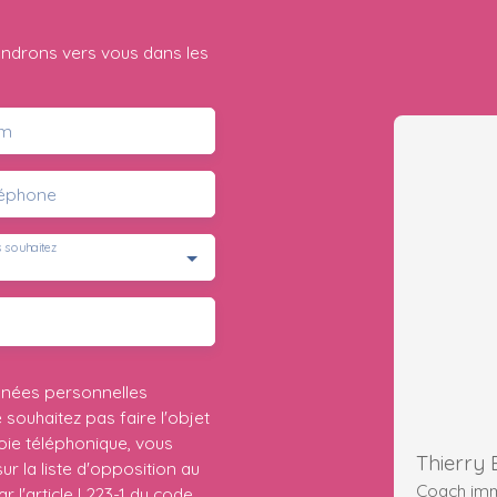
iendrons vers vous dans les
m
léphone
 souhaitez
nnées personnelles
ouhaitez pas faire l'objet
ie téléphonique, vous
Thierr
r la liste d'opposition au
Coach imm
 l'article L223-1 du code