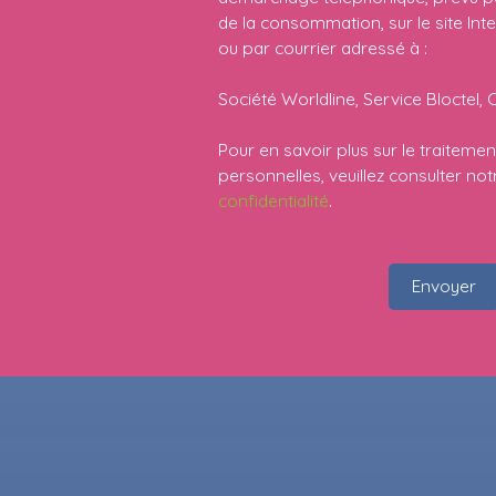
de la consommation, sur le site Int
ou par courrier adressé à :
Société Worldline, Service Bloctel, 
Pour en savoir plus sur le traitem
personnelles, veuillez consulter no
confidentialité
.
Envoyer