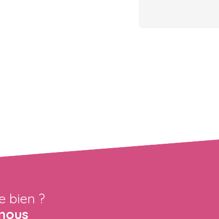
e bien ?
nous