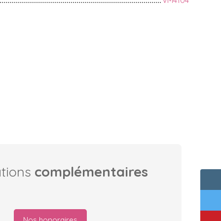
VM4104
ations
complémentaires
Nos honoraires