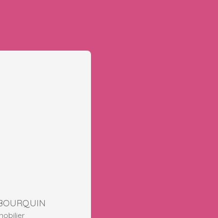
y BOURQUIN
obilier