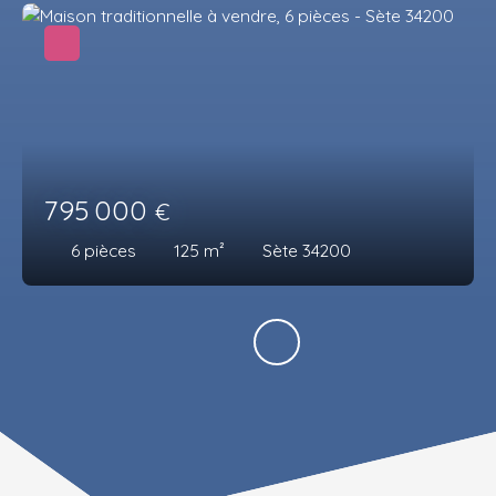
795 000
€
6
pièces
125
m²
Sète 34200