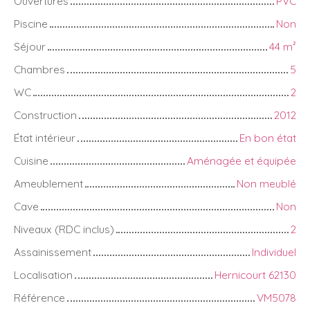
Ouvertures
PVC
Piscine
Non
Séjour
44
m²
Chambres
5
WC
2
Construction
2012
État intérieur
En bon état
Cuisine
Aménagée et équipée
Ameublement
Non meublé
Cave
Non
Niveaux (RDC inclus)
2
Assainissement
Individuel
Localisation
Hernicourt 62130
Référence
VM5078