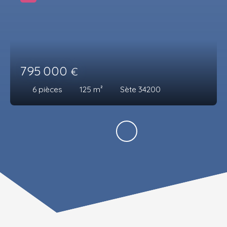
795 000
€
6
pièces
125
m²
Sète 34200