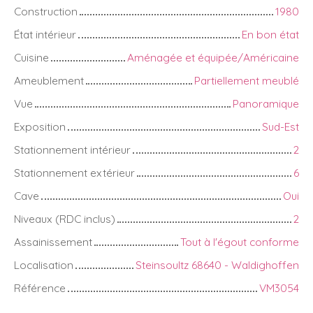
Construction
1980
État intérieur
En bon état
Cuisine
Aménagée et équipée/Américaine
Ameublement
Partiellement meublé
Vue
Panoramique
Exposition
Sud-Est
Stationnement intérieur
2
Stationnement extérieur
6
Cave
Oui
Niveaux (RDC inclus)
2
Assainissement
Tout à l'égout conforme
Localisation
Steinsoultz 68640 - Waldighoffen
Référence
VM3054