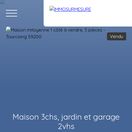
Vendu
ACCUEIL
ACHETER
LOUER
VENDRE
ÉQUIPE
RECRUTE
Estimation
Maison 3chs, jardin et garage
2vhs