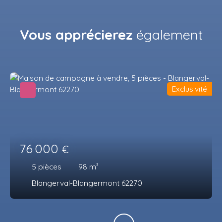
Vous apprécierez
également
Exclusivité
76 000
€
5
pièces
98
m²
Blangerval-Blangermont 62270