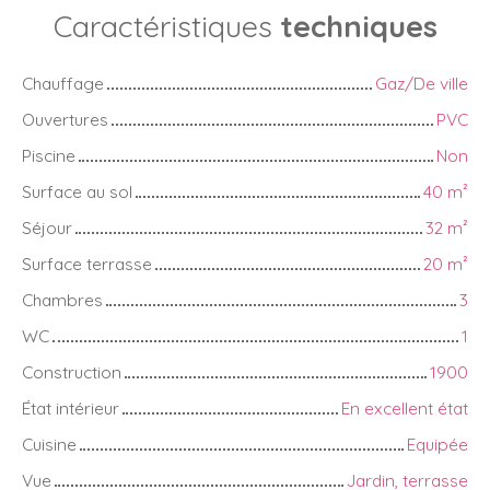
Caractéristiques
techniques
Chauffage
Gaz/De ville
Ouvertures
PVC
Piscine
Non
Surface au sol
40
m²
Séjour
32
m²
Surface terrasse
20
m²
Chambres
3
WC
1
Construction
1900
État intérieur
En excellent état
Cuisine
Equipée
Vue
Jardin, terrasse