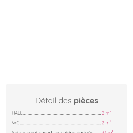
Détail des
pièces
HALL
2 m²
WC
2 m²
Séjour semi-ouvert sur cuisine équipée
33 m²