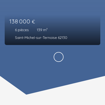
138 000
€
6
pièces
139
m²
Saint-Michel-sur-Ternoise 62130