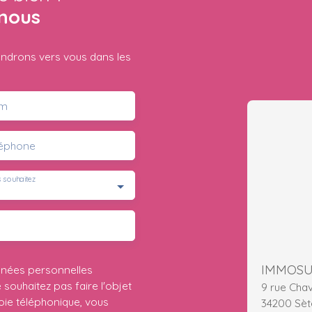
nous
iendrons vers vous dans les
m
léphone
 souhaitez
IMMOS
nnées personnelles
ouhaitez pas faire l'objet
9 rue Cha
ie téléphonique, vous
34200 Sèt