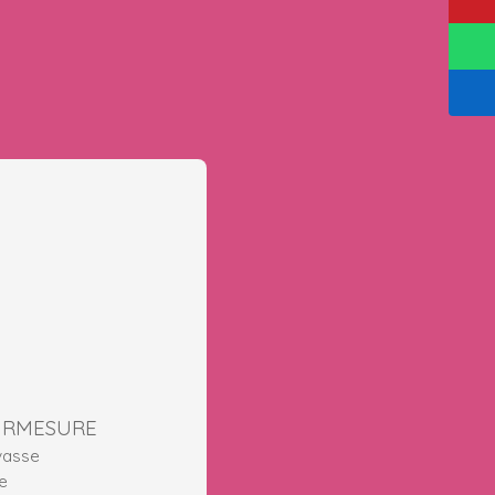
URMESURE
vasse
e