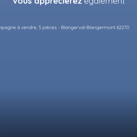
Vous apprécierez
également
0
€