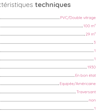
téristiques
techniques
PVC/Double vitrage
100
m²
29
m²
3
1
1
1930
En bon état
Equipée/Américaine
Traversant
non
1