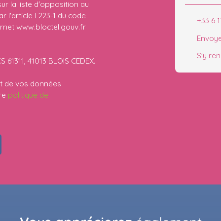
r la liste d'opposition au
 l'article L223-1 du code
+33 6 1
ernet www.bloctel.gouv.fr
Envoye
S'y re
CS 61311, 41013 BLOIS CEDEX.
ent de vos données
tre
politique de