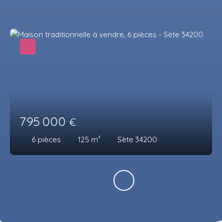
795 000
€
6
pièces
125
m²
Sète 34200