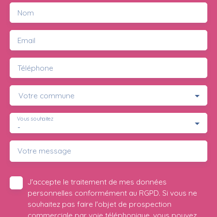
Nom
Email
Téléphone
Votre commune
Vous souhaitez
-
Votre message
J'accepte le traitement de mes données
personnelles conformément au RGPD. Si vous ne
souhaitez pas faire l'objet de prospection
commerciale par voie téléphonique, vous pouvez