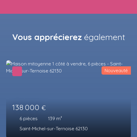
Vous apprécierez
également
Nouveauté
138 000
€
6
pièces
139
m²
Saint-Michel-sur-Ternoise 62130