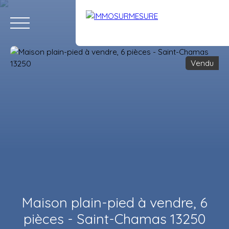
Vendu
ACCUEIL
ACHETER
LOUER
VENDRE
ÉQUIPE
RECRUTE
Estimation
Maison plain-pied à vendre, 6
pièces - Saint-Chamas 13250