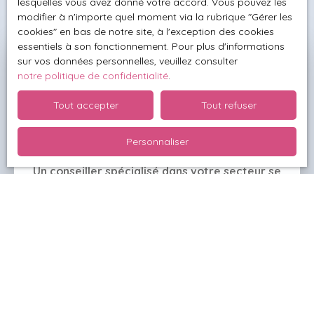
lesquelles vous avez donné votre accord. Vous pouvez les
modifier à n'importe quel moment via la rubrique ″Gérer les
cookies″ en bas de notre site, à l'exception des cookies
essentiels à son fonctionnement. Pour plus d'informations
sur vos données personnelles, veuillez consulter
Besoin de connaître la valeur
notre politique de confidentialité
.
exacte de votre bien ?
Tout accepter
Tout refuser
Demandez votre
estimation offerte
Personnaliser
Un conseiller spécialisé dans votre secteur se
déplace alors chez vous
et effectue une étude
complète de votre maison, appartement ou terrain.
De cette façon, il établit une valeur fiable et réaliste
pour votre bien.
Adresse de votre bien