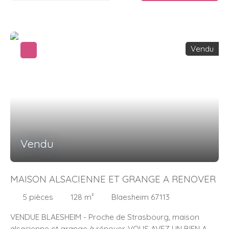
Vendu
Vendu
MAISON ALSACIENNE ET GRANGE A RENOVER
5
pièces
128
m²
Blaesheim 67113
VENDUE BLAESHEIM - Proche de Strasbourg, maison
alsacienne et grange à rénover. VOUS AVEZ UN BIEN A