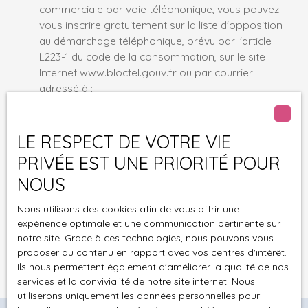
commerciale par voie téléphonique, vous pouvez
vous inscrire gratuitement sur la liste d'opposition
au démarchage téléphonique, prévu par l'article
L223-1 du code de la consommation, sur le site
Internet www.bloctel.gouv.fr ou par courrier
adressé à :
Société Worldline, Service Bloctel, CS 61311, 41013
BLOIS CEDEX.
LE RESPECT DE VOTRE VIE
PRIVÉE EST UNE PRIORITÉ POUR
Pour en savoir plus sur le traitement de vos
NOUS
données personnelles, veuillez consulter notre
politique de confidentialité
.
Nous utilisons des cookies afin de vous offrir une
expérience optimale et une communication pertinente sur
notre site. Grace à ces technologies, nous pouvons vous
Recevoir des annonces
proposer du contenu en rapport avec vos centres d'intérêt.
Ils nous permettent également d'améliorer la qualité de nos
services et la convivialité de notre site internet. Nous
utiliserons uniquement les données personnelles pour