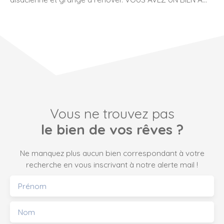
VENDRE SUR CE SECTEUR. N'HESITEZ PAS A ME
CONTACTER. Isabelle ETIENNE – Mandataire indépendant
Immosurmesure – Tél. 06 87 34 18 23
Vous ne trouvez pas
le bien de vos rêves ?
Ne manquez plus aucun bien correspondant à votre
recherche en vous inscrivant à notre alerte mail !
Prénom
Nom