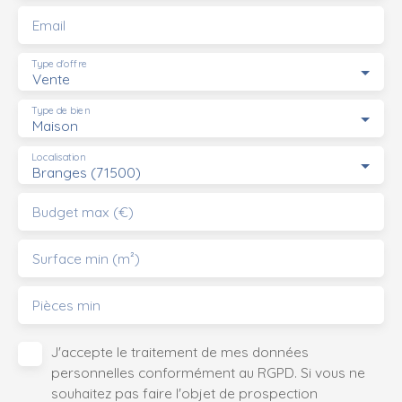
ferme avec micro-station. Possibilité de louer des prés à
Email
proximité.
Type d'offre
Vente
Type de bien
Maison
Localisation
Branges (71500)
Budget max (€)
Surface min (m²)
Pièces min
J'accepte le traitement de mes données
personnelles conformément au RGPD. Si vous ne
souhaitez pas faire l'objet de prospection