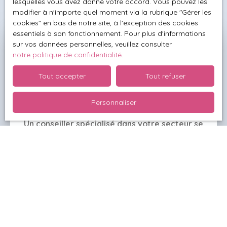
lesquelles vous avez donné votre accord. Vous pouvez les
modifier à n'importe quel moment via la rubrique ″Gérer les
cookies″ en bas de notre site, à l'exception des cookies
essentiels à son fonctionnement. Pour plus d'informations
sur vos données personnelles, veuillez consulter
Besoin de connaître la valeur
notre politique de confidentialité
.
exacte de votre bien ?
Tout accepter
Tout refuser
Demandez votre
estimation offerte
Personnaliser
Un conseiller spécialisé dans votre secteur se
déplace alors chez vous
et effectue une étude
complète de votre maison, appartement ou terrain.
De cette façon, il établit une valeur fiable et réaliste
pour votre bien.
Adresse de votre bien