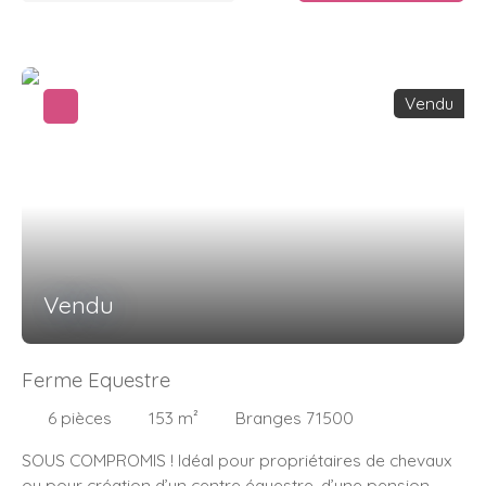
Vendu
Vendu
Ferme Equestre
6
pièces
153
m²
Branges 71500
SOUS COMPROMIS ! Idéal pour propriétaires de chevaux
ou pour création d’un centre équestre, d’une pension