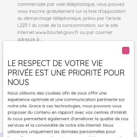
commerciale par voie téléphonique, vous pouvez
vous inscrire gratuitement sur la liste d'opposition
au démarchage téléphonique, prévu par l'article
L223-1 du code de la consommation, sur le site
Internet www.bloctel.gouv.fr ou par courrier
adressé à :
Société Worldline, Service Bloctel, CS 61311, 41013
BLOIS CEDEX.
LE RESPECT DE VOTRE VIE
PRIVÉE EST UNE PRIORITÉ POUR
Pour en savoir plus sur le traitement de vos
NOUS
données personnelles, veuillez consulter notre
politique de confidentialité
.
Nous utilisons des cookies afin de vous offrir une
expérience optimale et une communication pertinente sur
notre site. Grace à ces technologies, nous pouvons vous
Recevoir des annonces
proposer du contenu en rapport avec vos centres d'intérêt.
Ils nous permettent également d'améliorer la qualité de nos
services et la convivialité de notre site internet. Nous
utiliserons uniquement les données personnelles pour