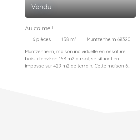
Vendu
Au calme !
6
pièces
158
m²
Muntzenheim 68320
Muntzenheim, maison individuelle en ossature
bois, d'environ 158 m2 au sol, se situant en
impasse sur 429 m2 de terrain. Cette maison 6
pièces et sur 2 niveaux, vous offre 2 terrasses
dont une couverte et accessible depuis le séjour
et un Rez de chaussée très fonctionnel, agencé
comme suit :Entrée, cuisine indépendante, séjour
de 28 m2 + 1 salon de 18 m2 pouvant former
qu'une seule et grande pièce de vie, 1 chambre, 1
salle d'eau et un toilette séparé. À L'étage: 2
chambres (dont une avec dressing), 1 bureau, 1
espace détente et 1 salle d'eau avec toilette.
Sous-sol complet avec un garage double en