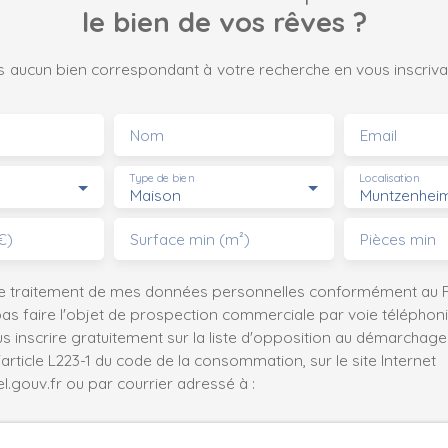
le bien de vos rêves ?
 aucun bien correspondant à votre recherche en vous inscrivan
Nom
Email
Type de bien
Localisation
Maison
Muntzenheim
€)
Surface min (m²)
Pièces min
le traitement de mes données personnelles conformément au R
pas faire l'objet de prospection commerciale par voie téléphon
s inscrire gratuitement sur la liste d'opposition au démarchage
'article L223-1 du code de la consommation, sur le site Internet
.gouv.fr ou par courrier adressé à :
ldline, Service Bloctel, CS 61311, 41013 BLOIS CEDEX.