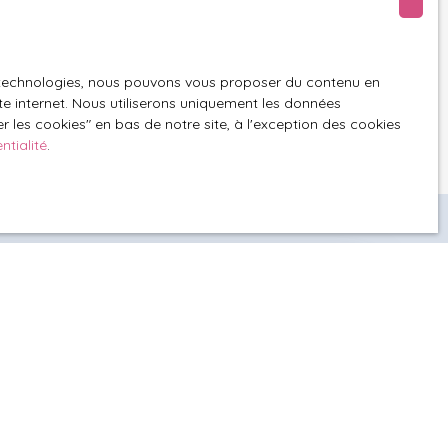
z consulter notre
es technologies, nous pouvons vous proposer du contenu en
ite internet. Nous utiliserons uniquement les données
 les cookies″ en bas de notre site, à l'exception des cookies
ntialité
.
nnaître la valeur exacte
n ?
Demandez votre
 offerte
alisé dans votre secteur se déplace alors