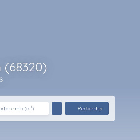
 (68320)
s
Rechercher
urface min (m²)