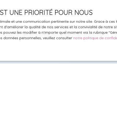
oir plus sur le traitement de vos données personnelles, veuille
 EST UNE PRIORITÉ POUR NOUS
e confidentialité
.
optimale et une communication pertinente sur notre site. Grace à c
 d'améliorer la qualité de nos services et la convivialité de notre s
Recevoir des annonces
 pouvez les modifier à n'importe quel moment via la rubrique ″Gérer
os données personnelles, veuillez consulter
notre politique de confide
Besoin de co
de votre bie
estimation
Un conseiller spéci