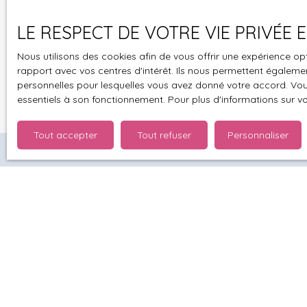
Pour en sav
LE RESPECT DE VOTRE VIE PRIVÉE
politique d
Nous utilisons des cookies afin de vous offrir une expérience 
rapport avec vos centres d'intérêt. Ils nous permettent également
personnelles pour lesquelles vous avez donné votre accord. Vous
essentiels à son fonctionnement. Pour plus d'informations sur v
Tout accepter
Tout refuser
Personnaliser