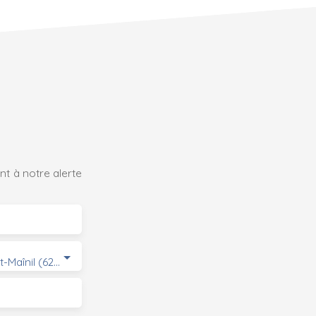
t à notre alerte
Quoeux-Haut-Maînil (62390)