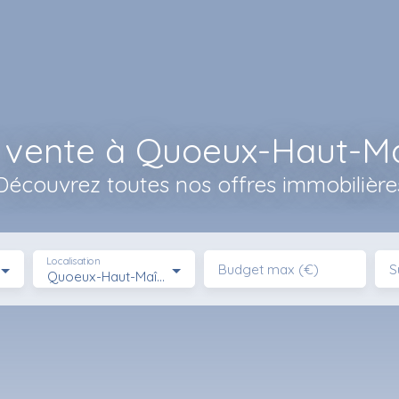
 vente à Quoeux-Haut-Maî
Découvrez toutes nos offres immobilière
Localisation
Budget max (€)
S
Quoeux-Haut-Maînil (62390)