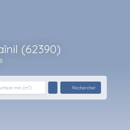
nil (62390)
s
Rechercher
urface min (m²)