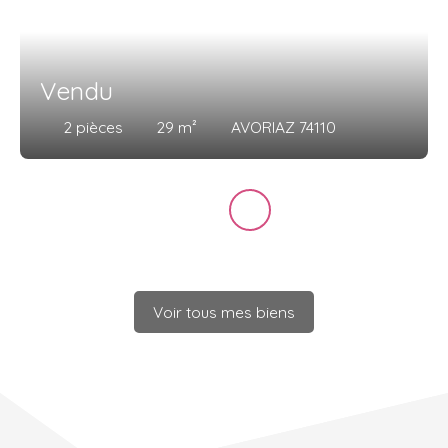
Vendu
2
pièces
29
m²
AVORIAZ 74110
Voir tous mes biens