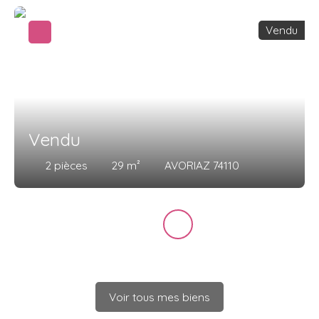
Vendu
Vendu
2
pièces
29
m²
AVORIAZ 74110
Voir tous mes biens