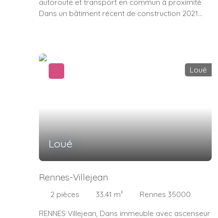
autoroute et transport en commun à proximité
Dans un bâtiment récent de construction 2021
regroupant un pole de plusieurs structures
professionnelles. Très lumineux local
professionnel / bureau (équipé) de 30m2 -
Climatisation réversible - Store électrique BSO -
Mobilier contemporain - Charges comprenant:
Loué
Eau, Electricité et Internet 'Fibre' - Parking
commun - Système de surveillance par
visiophone - Au Rdc un espace commun de
200m2 - Local/Bureau libre de suite Loyer
mensuel de 450 Euros HT hors charges (450
euros HT + 50€ euros de charges) Honoraires :
Loué
10% ttc (loyer + charges annuel ) à charge du
preneur Dépôt de garantie : Un mois loyer sans
les charges
Rennes-Villejean
2
pièces
33.41
m²
Rennes 35000
RENNES Villejean, Dans immeuble avec ascenseur