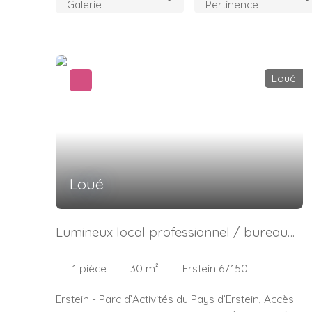
Galerie
Pertinence
Loué
Loué
Lumineux local professionnel / bureau
(équipé) de 30m2
1
pièce
30
m²
Erstein 67150
Erstein - Parc d’Activités du Pays d’Erstein, Accès