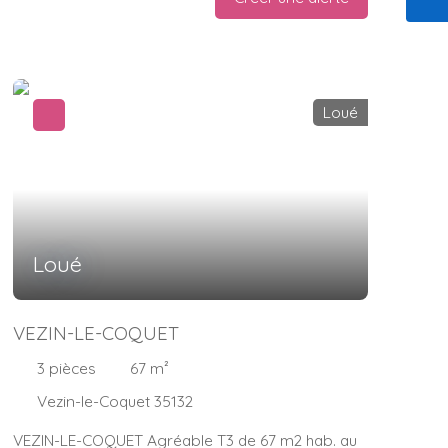
Loué
Loué
VEZIN-LE-COQUET
3
pièces
67
m²
Vezin-le-Coquet 35132
VEZIN-LE-COQUET Agréable T3 de 67 m2 hab. au