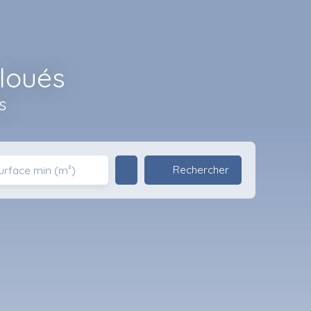
 loués
s
Rechercher
urface min (m²)