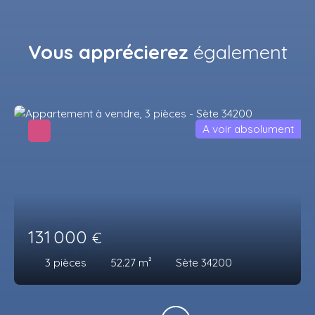
Vous apprécierez
également
A voir absolument
131 000
€
3
pièces
52.27
m²
Sète 34200