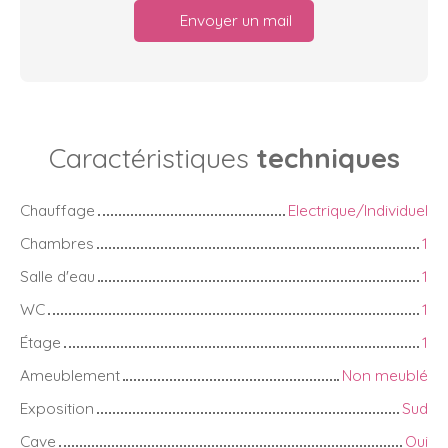
Envoyer un mail
Caractéristiques
techniques
Chauffage
Electrique/Individuel
Chambres
1
Salle d'eau
1
WC
1
Étage
1
Ameublement
Non meublé
Exposition
Sud
Cave
Oui