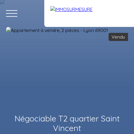
Vendu
ACCUEIL
ACHETER
LOUER
VENDRE
ÉQUIPE
RECRUTE
Estimation
Négociable T2 quartier Saint
Vincent