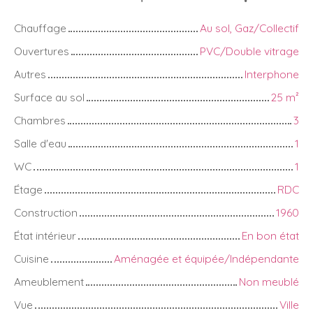
Chauffage
Au sol, Gaz/Collectif
Ouvertures
PVC/Double vitrage
Autres
Interphone
Surface au sol
25
m²
Chambres
3
Salle d'eau
1
WC
1
Étage
RDC
Construction
1960
État intérieur
En bon état
Cuisine
Aménagée et équipée/Indépendante
Ameublement
Non meublé
Vue
Ville