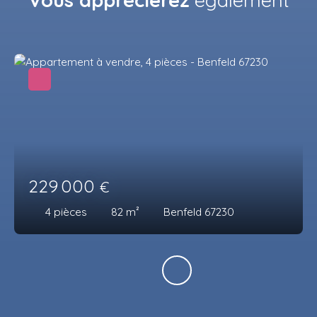
Vous apprécierez
également
229 000
€
4
pièces
82
m²
Benfeld 67230