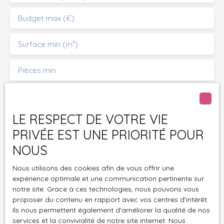
Budget max (€)
Surface min (m²)
Pièces min
J'accepte le traitement de mes données
personnelles conformément au RGPD. Si vous ne
LE RESPECT DE VOTRE VIE
souhaitez pas faire l'objet de prospection
commerciale par voie téléphonique, vous pouvez
PRIVÉE EST UNE PRIORITÉ POUR
vous inscrire gratuitement sur la liste d'opposition
NOUS
au démarchage téléphonique, prévu par l'article
L223-1 du code de la consommation, sur le site
Nous utilisons des cookies afin de vous offrir une
Internet www.bloctel.gouv.fr ou par courrier
expérience optimale et une communication pertinente sur
adressé à :
notre site. Grace à ces technologies, nous pouvons vous
proposer du contenu en rapport avec vos centres d'intérêt.
Ils nous permettent également d'améliorer la qualité de nos
Société Worldline, Service Bloctel, CS 61311, 41013
services et la convivialité de notre site internet. Nous
BLOIS CEDEX.