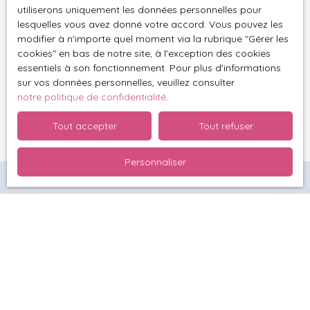
utiliserons uniquement les données personnelles pour
lesquelles vous avez donné votre accord. Vous pouvez les
Pour en savoir plus sur le traitement de vos
modifier à n'importe quel moment via la rubrique ″Gérer les
données personnelles, veuillez consulter notre
cookies″ en bas de notre site, à l'exception des cookies
politique de confidentialité
.
essentiels à son fonctionnement. Pour plus d'informations
sur vos données personnelles, veuillez consulter
notre politique de confidentialité
.
Recevoir des annonces
Tout accepter
Tout refuser
Personnaliser
Besoin de connaître la valeur
exacte de votre bien ?
Demandez votre
estimation offerte