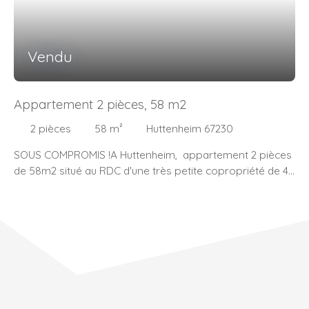
individuel, double vitrage Pvc. En bon état, seuls des
travaux de rafraîchissement seront à prévoir.
Vendu
Appartement 2 pièces, 58 m2
2
pièces
58
m²
Huttenheim 67230
SOUS COMPROMIS !A Huttenheim, appartement 2 pièces
de 58m2 situé au RDC d'une très petite copropriété de 4
logements. Il se compose d'une entrée avec rangement,
d'une chambre, d'une cuisine aménagée , d'un salon /
salle à manger donnant sur terrasse & jardin privatif de
21m2, d'une salle de bain et d'un wc indépendant. Cave et
parking couvert privéChauffage central au gaz et double
vitrage. Contact: Tania Muhlmeyer - Coach immobilier
indépendant06. 49. 82. 91. 34