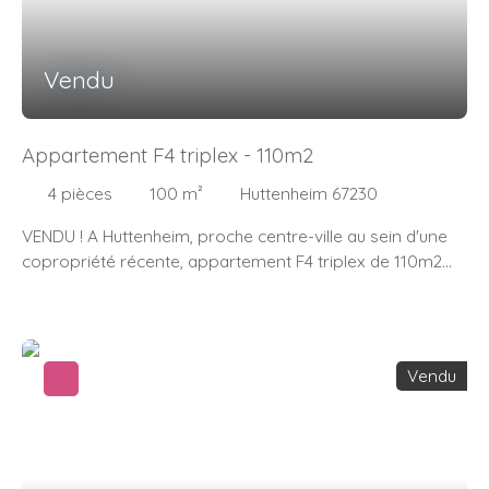
Vendu
Appartement F4 triplex - 110m2
4
pièces
100
m²
Huttenheim 67230
VENDU ! A Huttenheim, proche centre-ville au sein d'une
copropriété récente, appartement F4 triplex de 110m2
dans une maison alsacienne bi-famille (séparation
verticale). Au Rdc: Entrée, Wc, cuisine équipée américaine
ouverte sur salon / séjour. Au 1er étage: Deux chambres,
une salle d'eau, un Wc. Au 2e et dernier étage: Une
Vendu
chambre spacieuse de 32m2 ouverte de style cathédrale.
Au sous-sol une cave. A l'extérieur une terrasse bois de
12m2 En complément, garage et parking privatif. Local
vélo commun. Résidence sécurisée avec ouverture par
portique audio. Chauffage central au gaz avec compteur