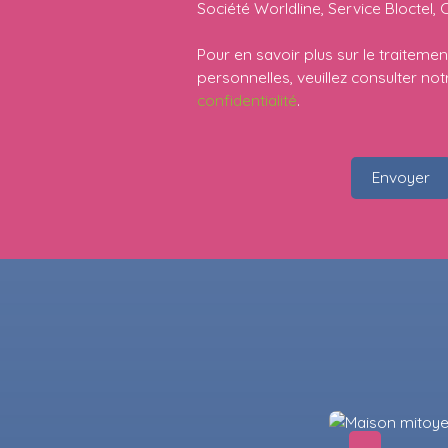
Société Worldline, Service Bloctel, 
Pour en savoir plus sur le traitem
personnelles, veuillez consulter no
confidentialité
.
Envoyer