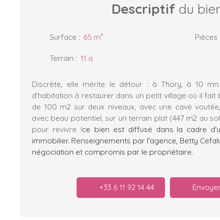
Descriptif
du bie
Surface
:
65
m²
Pièces
Terrain
:
11 a
Discrète, elle mérite le détour : à Thory, à 10 m
d'habitation à restaurer dans un petit village où il fait
de 100 m2 sur deux niveaux, avec une cave voutée
avec beau potentiel, sur un terrain plat (447 m2 au sol
pour revivre !
ce bien est diffusé dans la cadre d'
immobilier. Renseignements par l'agence, Betty Cefalu 
négociation et compromis par le propriétaire.
+33 6 11 92 14 44
Envoyer