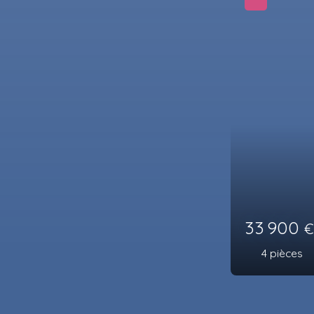
A voir absolument
75 000
6
pièces