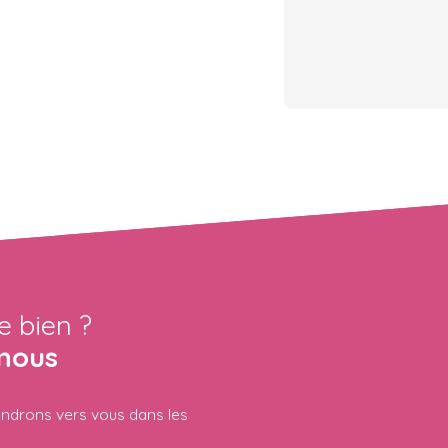
e bien ?
nous
iendrons vers vous dans les