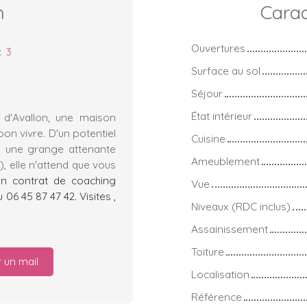
n
Carac
Ouvertures
:
3
Surface au sol
Séjour
État intérieur
n d'Avallon, une maison
 bon vivre. D'un potentiel
Cuisine
, une grange attenante
Ameublement
), elle n'attend que vous
un contrat de coaching
Vue
06 45 87 47 42. Visites ,
Niveaux (RDC inclus)
Assainissement
Toiture
 un mail
Localisation
Référence