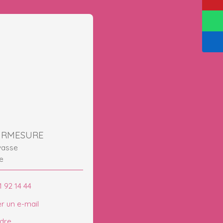
URMESURE
vasse
e
1 92 14 44
r un e-mail
ndre