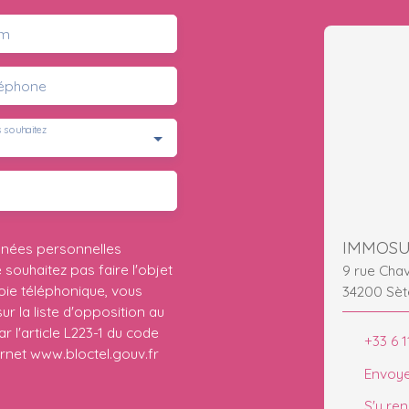
m
léphone
 souhaitez
IMMOS
nnées personnelles
ouhaitez pas faire l'objet
9 rue Cha
ie téléphonique, vous
34200 Sèt
r la liste d'opposition au
 l'article L223-1 du code
+33 6 1
ernet www.bloctel.gouv.fr
Envoye
S'y re