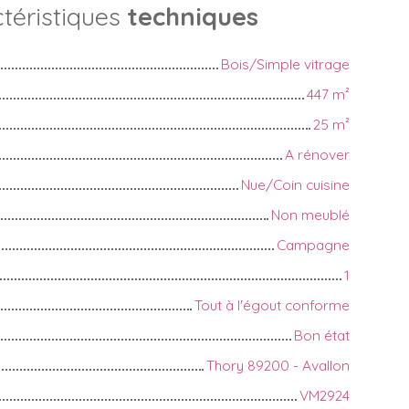
téristiques
techniques
Bois/Simple vitrage
447
m²
25
m²
A rénover
Nue/Coin cuisine
Non meublé
Campagne
1
Tout à l'égout conforme
Bon état
Thory 89200 - Avallon
VM2924