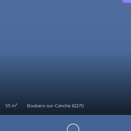
€
75
m²
Auxi-le-Château 62390