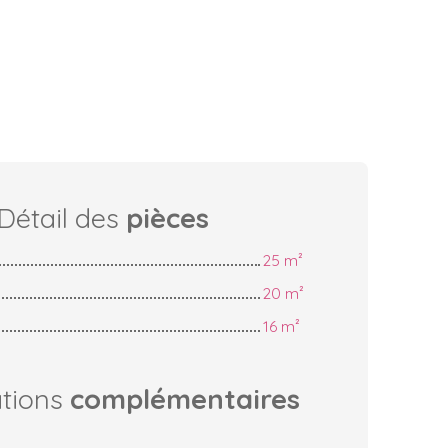
Détail des
pièces
25 m²
20 m²
16 m²
ations
complémentaires