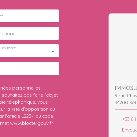
m
léphone
 souhaitez
IMMOS
nnées personnelles
ouhaitez pas faire l'objet
9 rue Cha
ie téléphonique, vous
34200 Sèt
r la liste d'opposition au
 l'article L223-1 du code
+33 6 1
ernet www.bloctel.gouv.fr
Envoye