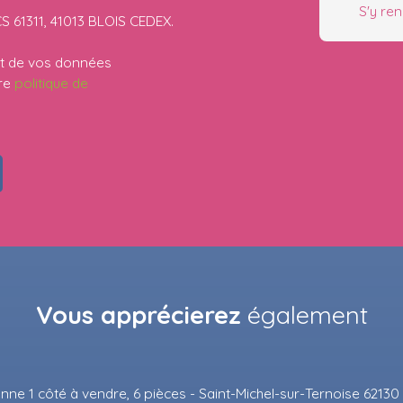
S'y re
CS 61311, 41013 BLOIS CEDEX.
ent de vos données
tre
politique de
Vous apprécierez
également