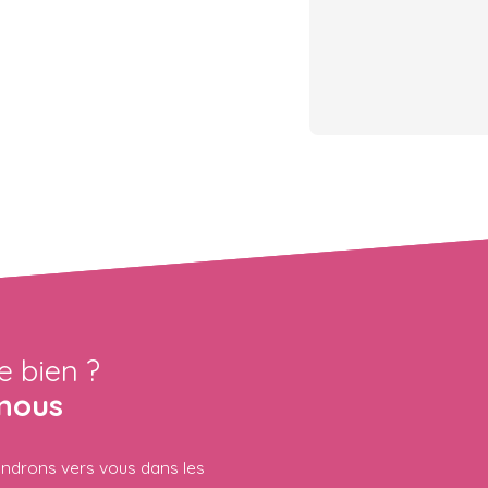
e bien ?
nous
iendrons vers vous dans les