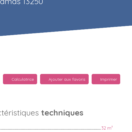
Chamas 13250
Calculatrice
Ajouter aux favoris
Imprimer
téristiques
techniques
32
m²