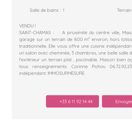
Salle de bains
:
1
Terrain
VENDU !
SAINT-CHAMAS : A proximité du centre ville, Mai
garage sur un terrain de 800 m² environ, hors lotis
traditionnelle. Elle vous offre une cuisine indépendan
un salon avec cheminée, 3 chambres, une belle salle d
l'extérieur un terrain plat , piscinable. Maison bien 
tous renseignements Corinne Pichou 06.72.92.2
indépendant. IMMOSURMESURE
+33 6 11 92 14 44
Envoyer