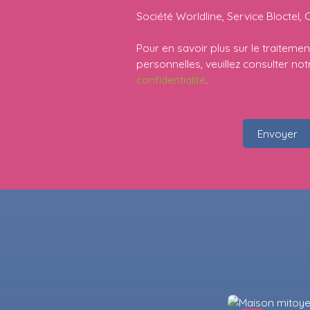
Société Worldline, Service Bloctel, 
Pour en savoir plus sur le traitem
personnelles, veuillez consulter no
confidentialité
.
Envoyer