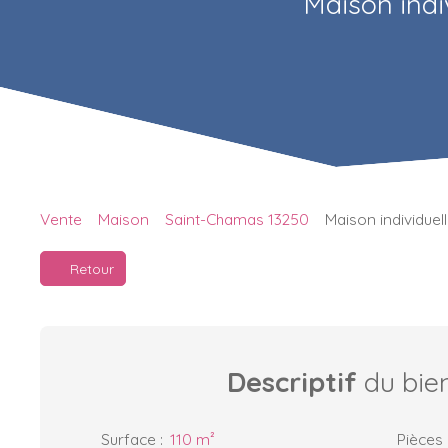
Maison indi
Vente
Maison
Saint-Chamas 13250
Maison individuel
Retour
Descriptif
du bie
Surface
:
110
m²
Pièces