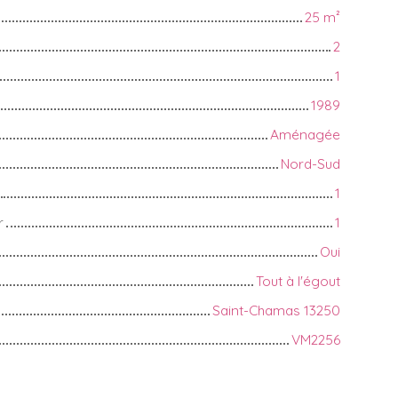
25
m²
2
1
1989
Aménagée
Nord-Sud
1
r
1
Oui
Tout à l'égout
Saint-Chamas 13250
VM2256