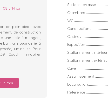
Surface terrasse
:
08 a 14 ca
Chambres
WC
son de plain-pied avec
Construction
sement, de construction
Cuisine
te, une salle à manger ,
e bain, une buanderie. à
Exposition
agencée, lumineuse. Pour
Stationnement intérieur
3.39 Coach immobilier
Stationnement extérieu
Cave
Assainissement
 un mail
Localisation
Référence