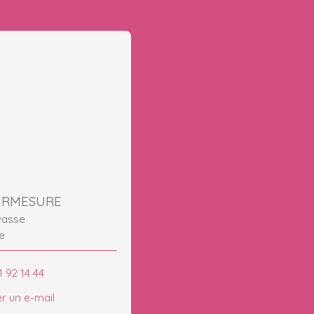
URMESURE
vasse
e
1 92 14 44
r un e-mail