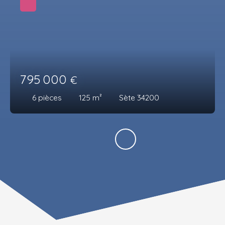
795 000
€
6
pièces
125
m²
Sète 34200