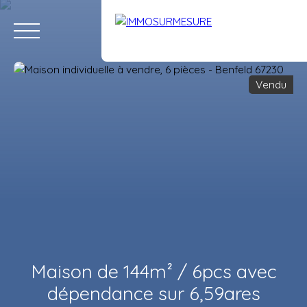
Vendu
ACCUEIL
ACHETER
LOUER
VENDRE
ÉQUIPE
RECRUTE
Estimation
Maison de 144m² / 6pcs avec
dépendance sur 6,59ares