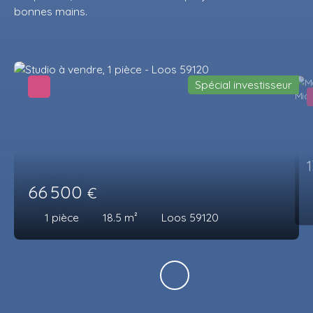
bonnes mains.
Spécial investisseur
66 500
€
1
pièce
18.5
m²
Loos 59120