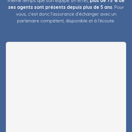
même temps que son équipe. En effet,
plus de 75 % de
ses agents sont présents depuis plus de 5 ans
. Pour
vous, c’est donc l’assurance d’échanger avec un
partenaire compétent, disponible et à l’écoute.