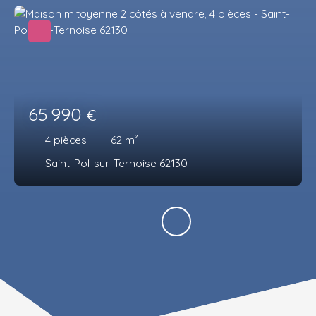
65 990
€
4
pièces
62
m²
Saint-Pol-sur-Ternoise 62130