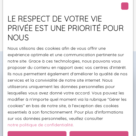
données personnelles, veuillez consulter notre
politique de confidentialité
.
LE RESPECT DE VOTRE VIE
PRIVÉE EST UNE PRIORITÉ POUR
Recevoir des annonces
NOUS
Nous utilisons des cookies afin de vous offrir une
expérience optimale et une communication pertinente sur
notre site. Grace à ces technologies, nous pouvons vous
proposer du contenu en rapport avec vos centres d'intérêt.
Ils nous permettent également d'améliorer la qualité de nos
services et la convivialité de notre site internet. Nous
Besoin de connaître la valeur
utiliserons uniquement les données personnelles pour
lesquelles vous avez donné votre accord. Vous pouvez les
exacte de votre bien ?
modifier à n'importe quel moment via la rubrique ″Gérer les
Demandez votre
cookies″ en bas de notre site, à l'exception des cookies
essentiels à son fonctionnement. Pour plus d'informations
estimation offerte
sur vos données personnelles, veuillez consulter
notre politique de confidentialité
.
Un conseiller spécialisé dans votre secteur se