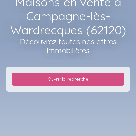
Maisons en vente à
Campagne-lès-
Wardrecques (62120)
Découvrez toutes nos offres
immobilières
Ouvrir la recherche
Type d'offre
Vente
Type de bien
Maison
Localisation