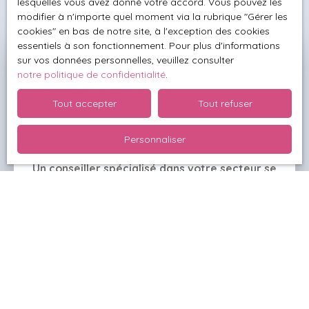
lesquelles vous avez donné votre accord. Vous pouvez les
modifier à n'importe quel moment via la rubrique ″Gérer les
cookies″ en bas de notre site, à l'exception des cookies
essentiels à son fonctionnement. Pour plus d'informations
sur vos données personnelles, veuillez consulter
Besoin de connaître la valeur
notre politique de confidentialité
.
exacte de votre bien ?
Tout accepter
Tout refuser
Demandez votre
estimation offerte
Personnaliser
Un conseiller spécialisé dans votre secteur se
déplace alors chez vous
et effectue une étude
complète de votre maison, appartement ou terrain.
De cette façon, il établit une valeur fiable et réaliste
pour votre bien.
Adresse de votre bien