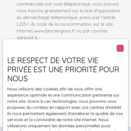
commerciale par voie téléphonique, vous pouvez
vous inscrire gratuitement sur la liste d'opposition
au démarchage téléphonique, prévu par l'article
L223-1 du code de la consommation, sur le site
Internet www.bloctel.gouv.fr ou par courrier
adressé à :
Société Worldline, Service Bloctel, CS 61311, 41013
BLOIS CEDEX.
LE RESPECT DE VOTRE VIE
PRIVÉE EST UNE PRIORITÉ POUR
Pour en savoir plus sur le traitement de vos
NOUS
données personnelles, veuillez consulter notre
politique de confidentialité
.
Nous utilisons des cookies afin de vous offrir une
expérience optimale et une communication pertinente sur
notre site. Grace à ces technologies, nous pouvons vous
Recevoir des annonces
proposer du contenu en rapport avec vos centres d'intérêt.
Ils nous permettent également d'améliorer la qualité de nos
services et la convivialité de notre site internet. Nous
utiliserons uniquement les données personnelles pour