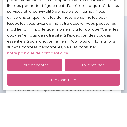
Ils nous permettent également d'améliorer la qualité de nos
services et la convivialité de notre site internet. Nous
utiliserons uniquement les données personnelles pour
lesquelles vous avez donné votre accord. Vous pouvez les
modifier à n'importe quel moment via la rubrique ″Gérer les
cookies″ en bas de notre site, à l'exception des cookies
essentiels à son fonctionnement. Pour plus d'informations
Besoin de connaître la valeur
sur vos données personnelles, veuillez consulter
notre politique de confidentialité
.
exacte de votre bien ?
Tout accepter
Tout refuser
Demandez votre
estimation offerte
Personnaliser
Un conseiller spécialisé dans votre secteur se
déplace alors chez vous
et effectue une étude
complète de votre maison, appartement ou terrain.
De cette façon, il établit une valeur fiable et réaliste
pour votre bien.