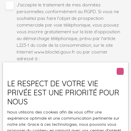
J'accepte le traitement de mes données
personnelles conformément au RGPD. Si vous ne
souhaitez pas faire l'objet de prospection
commerciale par voie téléphonique, vous pouvez
vous inscrire gratuitement sur la liste d'opposition
au démarchage téléphonique, prévu par l'article
L223-1 du code de la consommation, sur le site
Internet www.bloctel.gouv.fr ou par courrier
adressé à :
Société Worldline, Service Bloctel, CS 61311, 41013
BLOIS CEDEX.
LE RESPECT DE VOTRE VIE
PRIVÉE EST UNE PRIORITÉ POUR
Pour en savoir plus sur le traitement de vos
données personnelles, veuillez consulter notre
NOUS
politique de confidentialité
.
Nous utilisons des cookies afin de vous offrir une
expérience optimale et une communication pertinente sur
Recevoir des annonces
notre site. Grace à ces technologies, nous pouvons vous
proposer du contenu en rapport avec vos centres d'intérêt.