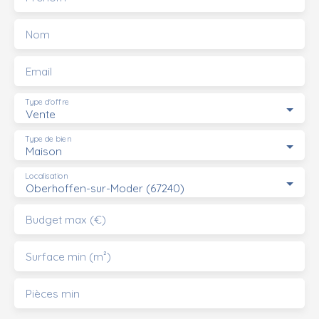
standards" ! Venez la voir et faites votre offre...
Renseignements et visites auprès de Simone et André
Nom
Llédo, au 06. 80. 59. 31. 66.
Email
Type d'offre
Vente
Type de bien
Maison
Localisation
Oberhoffen-sur-Moder (67240)
Budget max (€)
Surface min (m²)
Pièces min